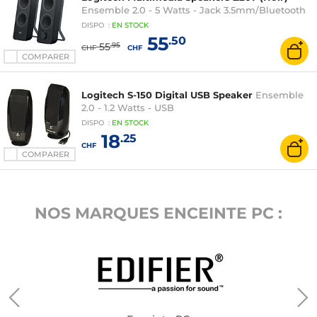
Ensemble 2.0 - 5 Watts - Jack 3.5mm/Bluetooth
DISPO
:
EN
STOCK
55
.50
55
.95
CHF
CHF
COMPARER
Logitech S-150 Digital USB Speaker
Ensemble
2.0 - 1.2 Watts - USB
DISPO
:
EN
STOCK
18
.25
CHF
COMPARER
NOS MARQUES ENCEINTE PC :