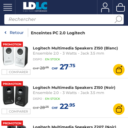
Retour
Enceintes PC 2.0 Logitech
PROMOTION
Logitech Multimedia Speakers Z150 (Blanc)
Ensemble 2.0 - 3 Watts - Jack 3.5 mm
DISPO
:
EN
STOCK
27
.75
28
.25
CHF
CHF
COMPARER
PROMOTION
Logitech Multimedia Speakers Z150 (Noir)
Ensemble 2.0 - 3 Watts - Jack 3.5 mm
DISPO
:
EN
STOCK
22
.95
28
.25
CHF
CHF
COMPARER
PROMOTION
Logitech Multimedia Speakers Z207 (Noir)