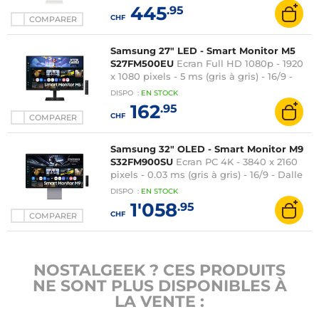
HDMI/USB-C - Hub USB - Webcam -
445
.95
Télécommande - Blanc
CHF
COMPARER
Samsung 27" LED - Smart Monitor M5
S27FM500EU
Ecran Full HD 1080p - 1920
x 1080 pixels - 5 ms (gris à gris) - 16/9 -
Dalle IPS - HDR10 - Wi-Fi/Bluetooth -
DISPO
:
EN
STOCK
Tizen OS - HDMI - Hub USB - Haut-
162
.95
parleurs 10 W - Télécommande - Noir
CHF
COMPARER
Samsung 32" OLED - Smart Monitor M9
S32FM900SU
Ecran PC 4K - 3840 x 2160
pixels - 0.03 ms (gris à gris) - 16/9 - Dalle
OLED - 165 Hz - HDR True Black 400 -
DISPO
:
EN
STOCK
FreeSync Premium Pro / G-SYNC
1'058
.95
Compatible - Wi-Fi/Bluetooth - Tizen OS
CHF
COMPARER
- DisplayPort/HDMI/USB-C - Gris
NOSTALGEEK ? CES PRODUITS
NE SONT PLUS DISPONIBLES À
LA VENTE :