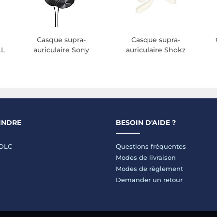
Casque supra-
Casque supra-
LL
auriculaire Sony
auriculaire Shokz
INDRE
BESOIN D'AIDE ?
LDLC
Questions fréquentes
Modes de livraison
Modes de règlement
Demander un retour