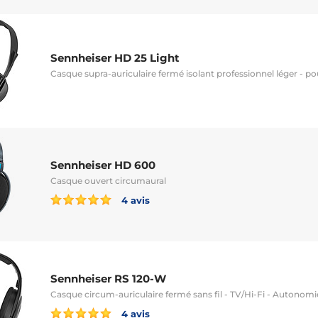
Sennheiser HD 25 Light
Casque supra-auriculaire fermé isolant professionnel léger - p
Sennheiser HD 600
Casque ouvert circumaural
4 avis
Sennheiser RS 120-W
Casque circum-auriculaire fermé sans fil - TV/Hi-Fi - Autonom
4 avis