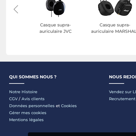
hi-fi
Casque supra-
Casque supra-
iser
auriculaire JVC
auriculaire MARSHA
QUI SOMMES NOUS ?
NOUS REJO
Notre Histoire
Vendez sur 
CGV
/
Avis clients
Recrutement
Données personnelles
et
Cookies
Gérer mes cookies
Mentions légales