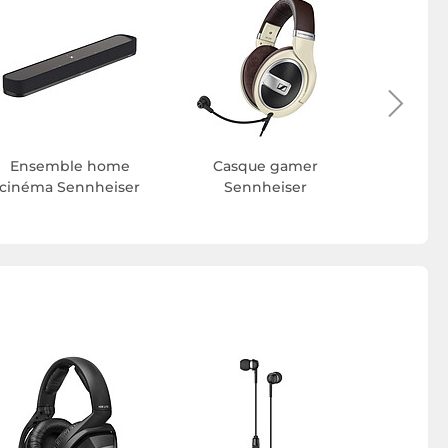
Ensemble home
Casque gamer
Micr
cinéma Sennheiser
Sennheiser
Sen