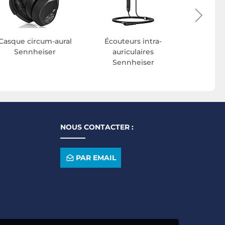
Casque circum-aural
Écouteurs intra-
Casq
Sennheiser
auriculaires
Sen
Sennheiser
NOUS CONTACTER :
PAR EMAIL