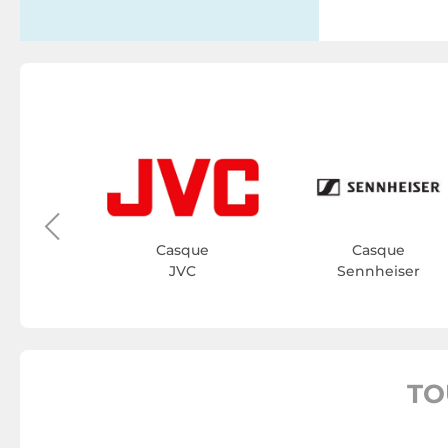
ue
ha
Casque
Casque
JVC
Sennheiser
TO