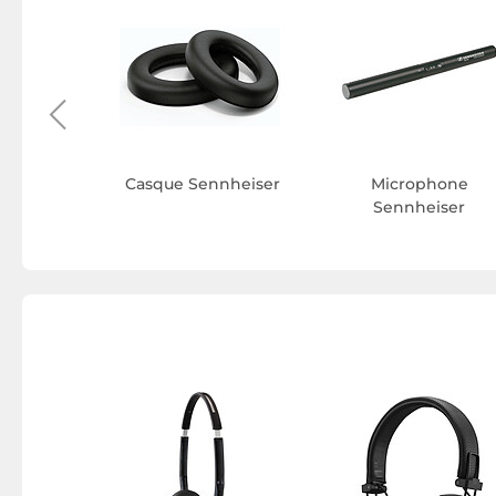
 qualité
iser
Casque Sennheiser
Microphone
Sennheiser