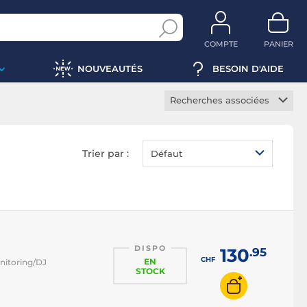
COMPTE
PANIER
NOUVEAUTÉS
BESOIN D'AIDE
Recherches associées
Casque Bluetooth
Casque sans-fil
Trier par :
Défaut
Casque réduction de
bruit
Casque Hi-Res
Écouteurs True Wireless
Casque TV
DISPO
130
.95
CHF
Casque hi-fi
EN
onitoring/DJ
STOCK
Casque studio
Casque sport