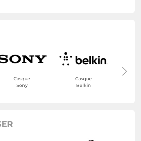
C
N
Casque
Casque
Sony
Belkin
SER