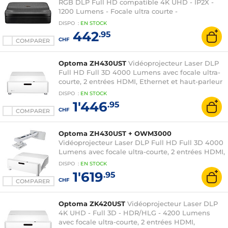
RGB DLP Full HD compatible 4K UHD - IP2X -
1200 Lumens - Focale ultra courte -
HDMI/USB/RJ45 - Batterie rechargeable - Google
DISPO
:
EN
STOCK
TV - Haut-parleurs intégrés 2 x 10 W
442
.95
CHF
COMPARER
Optoma ZH430UST
Vidéoprojecteur Laser DLP
Full HD Full 3D 4000 Lumens avec focale ultra-
courte, 2 entrées HDMI, Ethernet et haut-parleur
intégré
DISPO
:
EN
STOCK
1'446
.95
CHF
COMPARER
Optoma ZH430UST + OWM3000
Vidéoprojecteur Laser DLP Full HD Full 3D 4000
Lumens avec focale ultra-courte, 2 entrées HDMI,
Ethernet et haut-parleur intégré + Support mural
DISPO
:
EN
STOCK
1'619
.95
CHF
COMPARER
Optoma ZK420UST
Vidéoprojecteur Laser DLP
4K UHD - Full 3D - HDR/HLG - 4200 Lumens
avec focale ultra-courte, 2 entrées HDMI,