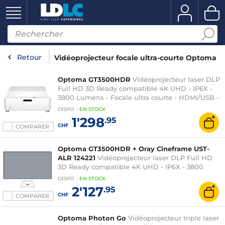
Retour
Vidéoprojecteur focale ultra-courte Optoma
Optoma GT3500HDR
Vidéoprojecteur laser DLP
Full HD 3D Ready compatible 4K UHD - IP6X -
3800 Lumens - Focale ultra courte - HDMI/USB -
Haut-parleur intégré
DISPO
:
EN
STOCK
1'298
.95
CHF
COMPARER
Optoma GT3500HDR + Oray Cineframe UST-
ALR 124221
Vidéoprojecteur laser DLP Full HD
3D Ready compatible 4K UHD - IP6X - 3800
Lumens - Focale ultra courte - HDMI/USB - Haut-
DISPO
:
EN
STOCK
parleur intégré + Ecran fixe sur cadre 100" pour
2'127
.95
vidéoprojecteur à focale ultra-courte
CHF
COMPARER
Optoma Photon Go
Vidéoprojecteur triple laser