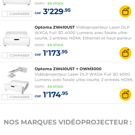
Ethernet et haut-parleur intégré 15 W
DISPO
:
EN
STOCK
3'229
.95
CHF
COMPARER
Optoma ZW410UST
Vidéoprojecteur Laser DLP
WXGA Full 3D 4000 Lumens avec focale ultra-
courte, 2 entrées HDMI, Ethernet et haut-parleur
intégré
DISPO
:
EN
STOCK
1'173
.95
CHF
COMPARER
Optoma ZW410UST + OWM3000
Vidéoprojecteur Laser DLP WXGA Full 3D 4000
Lumens avec focale ultra-courte, 2 entrées HDMI,
Ethernet et haut-parleur intégré + Support mural
DISPO
:
EN
STOCK
1'174
.95
CHF
COMPARER
NOS MARQUES VIDÉOPROJECTEUR :