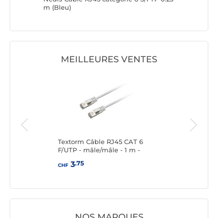
m (Bleu)
m (Bleu)
MEILLEURES VENTES
AT
Textorm Câble RJ45 CAT 6
Text
 -
F/UTP - mâle/mâle - 1 m -
F/UT
Blanc
.75
3
CHF
CHF
NOS MARQUES