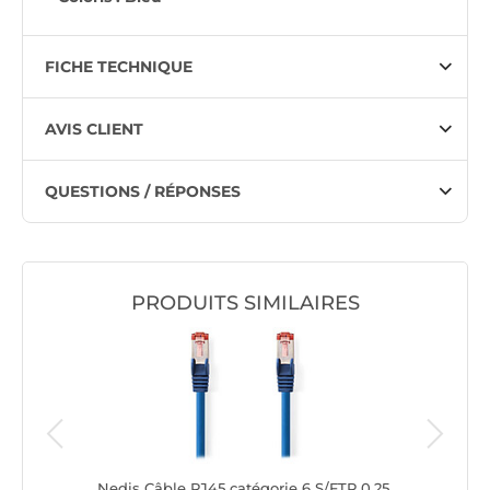
FICHE TECHNIQUE
AVIS CLIENT
QUESTIONS / RÉPONSES
PRODUITS SIMILAIRES
/FTP 1 m
Nedis Câble RJ45 catégorie 6 S/FTP 0.25
Nedis Câ