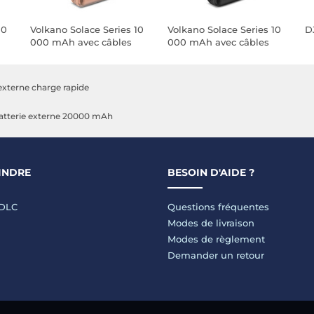
10
Volkano Solace Series 10
Volkano Solace Series 10
D
000 mAh avec câbles
000 mAh avec câbles
USB-C et Lightning
USB-C et Lightning
intégrés (Rose et Or)
intégrés (Noir)
 externe charge rapide
atterie externe 20000 mAh
INDRE
BESOIN D'AIDE ?
LDLC
Questions fréquentes
Modes de livraison
Modes de règlement
Demander un retour