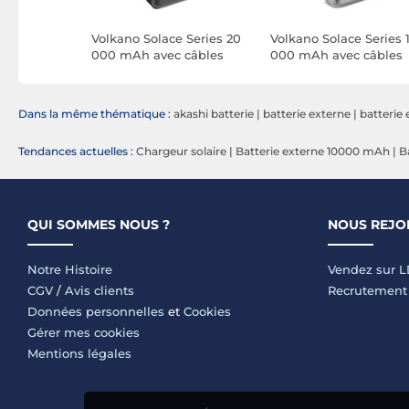
harge Pro
Volkano Solace Series 20
Volkano Solace Series 
ne 10K
000 mAh avec câbles
000 mAh avec câbles
USB-C et Lightning
USB-C et Lightning
intégrés (Noir)
intégrés (Blanc et
Argent)
Dans la même thématique :
akashi batterie
|
batterie externe
|
batterie
Tendances actuelles :
Chargeur solaire
|
Batterie externe 10000 mAh
|
B
QUI SOMMES NOUS ?
NOUS REJO
Notre Histoire
Vendez sur 
CGV
/
Avis clients
Recrutement
Données personnelles
et
Cookies
Gérer mes cookies
Mentions légales