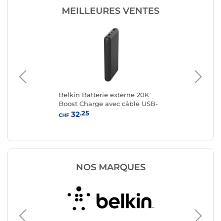
MEILLEURES VENTES
Belkin Batterie externe 20K
Bel
ré
Boost Charge avec câble USB-
Bo
A vers USB-C (Noir)
A v
.25
32
CHF
CHF
NOS MARQUES
Batterie