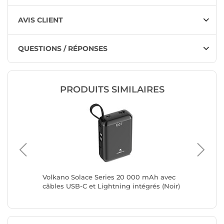
AVIS CLIENT
QUESTIONS / RÉPONSES
PRODUITS SIMILAIRES
e 65W
Volkano Solace Series 20 000 mAh avec
Volkano
câbles USB-C et Lightning intégrés (Noir)
câbles U
(Blanc e