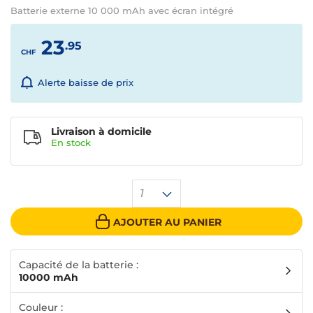
Batterie externe 10 000 mAh avec écran intégré
23
.95
CHF
Alerte baisse de prix
Livraison à domicile
En
stock
1
AJOUTER AU PANIER
Capacité de la batterie :
10000 mAh
Couleur :