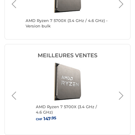
GHz)
AMD Ryzen 7 5700X (3.4 GHz / 4.6 GHz) -
AMD Ryz
Version bulk
MEILLEURES VENTES
AMD Ryzen 7 5700X (3.4 GHz /
AM
4.6 GHz)
GHz
.95
147
CHF
CHF