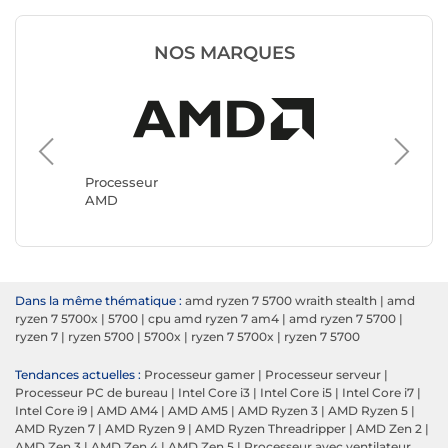
NOS MARQUES
Process
Intel
Processeur
AMD
Dans la même thématique :
amd ryzen 7 5700 wraith stealth
|
amd
ryzen 7 5700x
|
5700
|
cpu amd ryzen 7 am4
|
amd ryzen 7 5700
|
ryzen 7
|
ryzen 5700
|
5700x
|
ryzen 7 5700x
|
ryzen 7 5700
Tendances actuelles :
Processeur gamer
|
Processeur serveur
|
Processeur PC de bureau
|
Intel Core i3
|
Intel Core i5
|
Intel Core i7
|
Intel Core i9
|
AMD AM4
|
AMD AM5
|
AMD Ryzen 3
|
AMD Ryzen 5
|
AMD Ryzen 7
|
AMD Ryzen 9
|
AMD Ryzen Threadripper
|
AMD Zen 2
|
AMD Zen 3
|
AMD Zen 4
|
AMD Zen 5
|
Processeur avec ventilateur