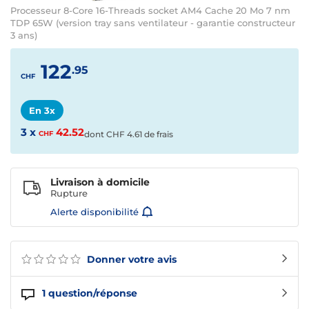
Processeur 8-Core 16-Threads socket AM4 Cache 20 Mo 7 nm
TDP 65W (version tray sans ventilateur - garantie constructeur
3 ans)
122
.95
CHF
En 3x
3 x
42.52
CHF
dont
CHF
4.61 de frais
Livraison à domicile
Rupture
Alerte disponibilité
Donner votre avis
1
question/réponse