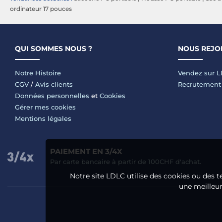
ordinateur 17 pouces
QUI SOMMES NOUS ?
NOUS REJO
Notre Histoire
Vendez sur 
CGV
/
Avis clients
Recrutement
Données personnelles
et
Cookies
Gérer mes cookies
Mentions légales
PAIEMENT EN 3/4X
Par carte bancaire à partir de 100CHF d'achat.
Notre site LDLC utilise des cookies ou des t
une meilleure