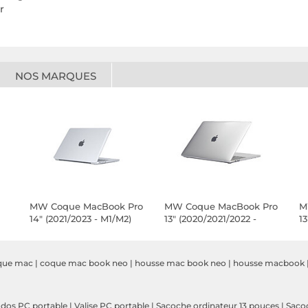
r
NOS MARQUES
MW Coque MacBook Pro
MW Coque MacBook Pro
M
14" (2021/2023 - M1/M2)
13" (2020/2021/2022 -
13
Crystal Clear
M1/M2) Crystal Clear
C
que mac
|
coque mac book neo
|
housse mac book neo
|
housse macbook
 dos PC portable
|
Valise PC portable
|
Sacoche ordinateur 13 pouces
|
Saco