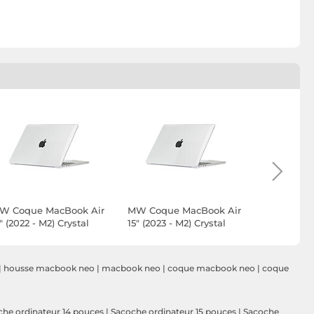
W Coque MacBook Air
MW Coque MacBook Air
MW Coque
" (2022 - M2) Crystal
15" (2023 - M2) Crystal
16" (2021/2
lear
Clear
Crystal Cl
|
housse macbook neo
|
macbook neo
|
coque macbook neo
|
coque
che ordinateur 14 pouces
|
Sacoche ordinateur 15 pouces
|
Sacoche