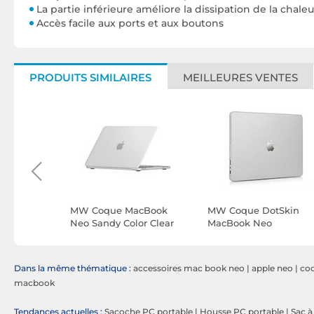
La partie inférieure améliore la dissipation de la chaleu
Accès facile aux ports et aux boutons
PRODUITS SIMILAIRES
MEILLEURES VENTES
unt
MW Coque MacBook
MW Coque DotSkin
(Noir)
Neo Sandy Color Clear
MacBook Neo
Transparent
Dans la même thématique :
accessoires mac book neo
|
apple neo
|
co
macbook
Tendances actuelles :
Sacoche PC portable
|
Housse PC portable
|
Sac à