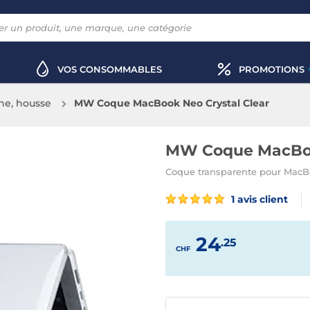
VOS CONSOMMABLES
PROMOTIONS
he, housse
MW Coque MacBook Neo Crystal Clear
MW Coque MacBoo
Coque transparente pour Mac
1 avis client
24
.25
CHF