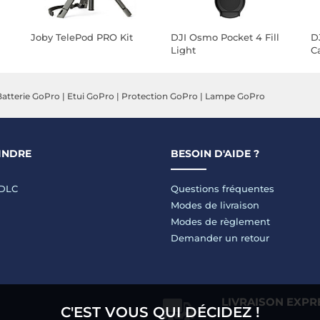
Joby TelePod PRO Kit
DJI Osmo Pocket 4 Fill
D
Light
C
Batterie GoPro
|
Etui GoPro
|
Protection GoPro
|
Lampe GoPro
INDRE
BESOIN D'AIDE ?
LDLC
Questions fréquentes
Modes de livraison
Modes de règlement
Demander un retour
LIVRAISON EXPR
C'EST VOUS QUI DÉCIDEZ !