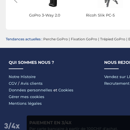
 Pack
GoPro 3-Way 2.0
Ricoh Slik PC-5
Tendances actuelles :
Perche GoPro
|
Fixation GoPro
|
Trépied GoPro
|
QUI SOMMES NOUS ?
NOUS REJO
Notre Histoire
Vendez sur 
CGV
/
Avis clients
Recrutement
Données personnelles
et
Cookies
Gérer mes cookies
Mentions légales
PAIEMENT EN 3/4X
Par carte bancaire à partir de 100CHF d'achat.