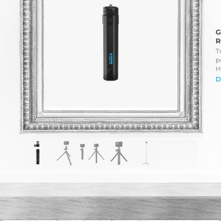
G
R
T
p
H
D