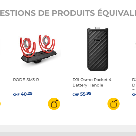
ESTIONS DE PRODUITS ÉQUIVALE
RODE SM3-R
DJI Osmo Pocket 4
D
Battery Handle
D
F
.25
.95
40
55
CHF
CHF
C