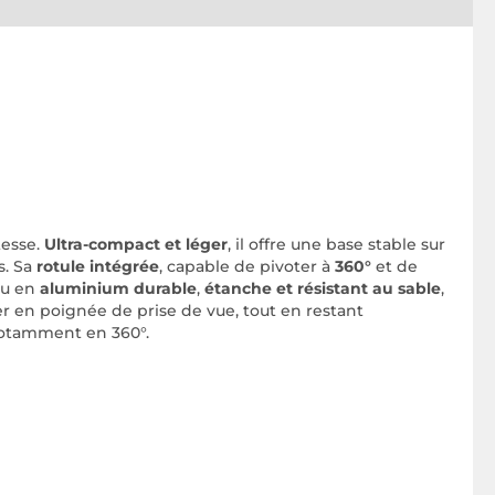
tesse.
Ultra-compact et léger
, il offre une base stable sur
s. Sa
rotule intégrée
, capable de pivoter à
360°
et de
çu en
aluminium durable
,
étanche et résistant au sable
,
er en poignée de prise de vue, tout en restant
 notamment en 360°.