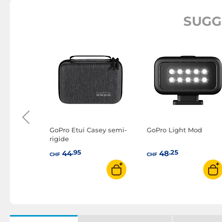
SUGG
no
adband
GoPro Etui Casey semi-
GoPro Light Mod
rigide
.95
.25
44
48
CHF
CHF