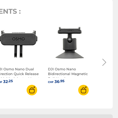
NTS :
Ricoh TS-
.75
36
CHF
JI Osmo Nano Dual
DJI Osmo Nano
irection Quick Release
Bidirectional Magnetic
oldable Adapter Mount
Ball Head
.25
.95
32
36
HF
CHF