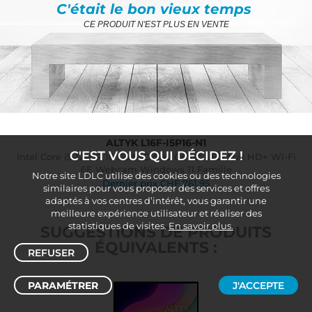
C'était le bon vieux temps
CE PRODUIT N'EST PLUS EN VENTE
ALTYK L16F-I5P16-N1
C'EST VOUS QUI DÉCIDEZ !
Intel Core i5-1240P 16 Go SSD 960 Go 16" LED Full HD+ Wi-Fi
6E Webcam Windows 11 Famille
Notre site LDLC utilise des cookies ou des technologies
Dernier prix
CHF
761.95
similaires pour vous proposer des services et offres
adaptés à vos centres d’intérêt, vous garantir une
meilleure expérience utilisateur et réaliser des
statistiques de visites.
En savoir plus.
SUGGESTIONS DE PRODUITS
ÉQUIVALENTS :
REFUSER
PARAMÉTRER
J'ACCEPTE