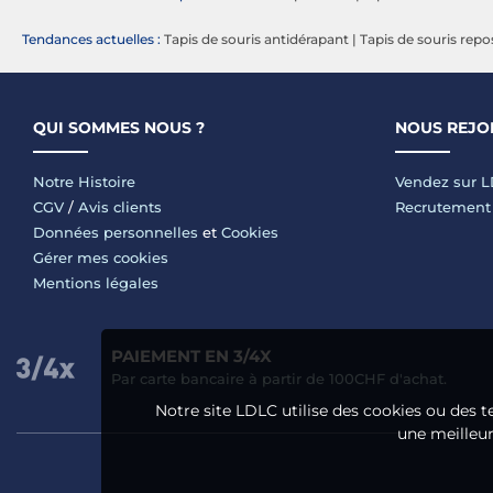
Tendances actuelles :
Tapis de souris antidérapant
|
Tapis de souris rep
QUI SOMMES NOUS ?
NOUS REJO
Notre Histoire
Vendez sur 
CGV
/
Avis clients
Recrutement
Données personnelles
et
Cookies
Gérer mes cookies
Mentions légales
PAIEMENT EN 3/4X
Par carte bancaire à partir de 100CHF d'achat.
Notre site LDLC utilise des cookies ou des t
une meilleure