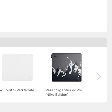
ox Spirit S-Pad White
Razer Gigantus v2 Pro
Razer Giga
(Niko Edition)
(Max Contr