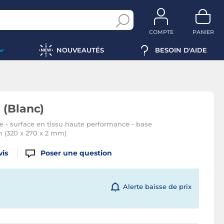
COMPTE
PANIER
NOUVEAUTÉS
BESOIN D'AIDE
 (Blanc)
e - surface en tissu haute performance - base
 (320 x 270 x 2 mm)
vis
Poser une question
Alerte baisse de prix