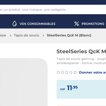
VOS CONSOMMABLES
PROMOTIONS
aisie
Tapis de souris
SteelSeries QcK M (Blanc)
SteelSeries QcK M
Tapis de souris gaming - soupl
antidérapante - format medium
Donner votre a
11
.95
CHF