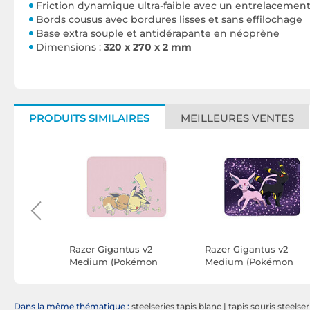
Friction dynamique ultra-faible avec un entrelacement 
Bords cousus avec bordures lisses et sans effilochage
Base extra souple et antidérapante en néoprène
Dimensions :
320 x 270 x 2 mm
PRODUITS SIMILAIRES
MEILLEURES VENTES
cK L (Aqua)
Razer Gigantus v2
Razer Gigantus v2
Medium (Pokémon
Medium (Pokémon
Pikachu/Evoli Edition)
Mentali/Noctali Edition
Dans la même thématique :
steelseries tapis blanc
|
tapis souris steelse