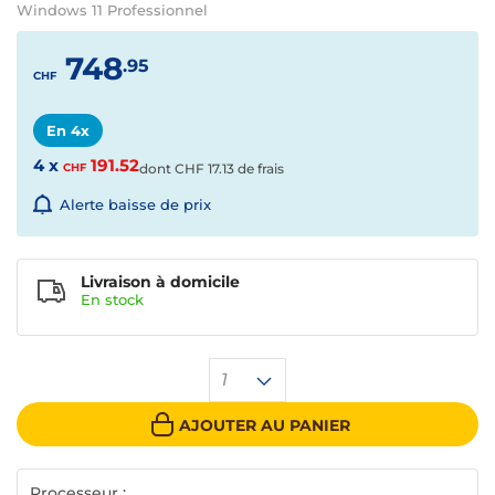
Windows 11 Professionnel
748
.95
CHF
En 4x
4 x
191.52
CHF
dont
CHF
17.13 de frais
Alerte baisse de prix
Livraison à domicile
En
stock
1
AJOUTER AU PANIER
Processeur :