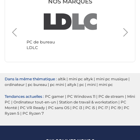
NOS MARQUES
PC de b
Génériq
PC de bureau
LDLC
Dans la même thématique :
altik
|
mini pc altyk
|
mini pc musique
|
ordinateur
|
pc bureau
|
pc mini
|
altyk
|
pc
|
mini
|
mini pc
Tendances actuelles :
PC gamer
|
PC Windows 11
|
PC de stream
|
Mini
PC
|
Ordinateur tout-en-un
|
Station de travail & workstation
|
PC
Monté
|
PC VR Ready
|
PC sans OS
|
PC i3
|
PC i5
|
PC i7
|
PC i9
|
PC
Ryzen 5
|
PC Ryzen 7