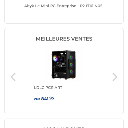
/1024
Altyk Le Mini PC Entreprise - P2-I716-N05
Altyk Le
N05
MEILLEURES VENTES
LDLC PC11 ART
AS
.95
841
CHF
CHF