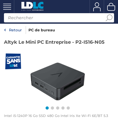
Retour
PC de bureau
Altyk Le Mini PC Entreprise - P2-I516-N05
Intel i5-1240P 16 Go SSD 480 Go Intel Iris Xe Wi-Fi 6E/BT 5.3