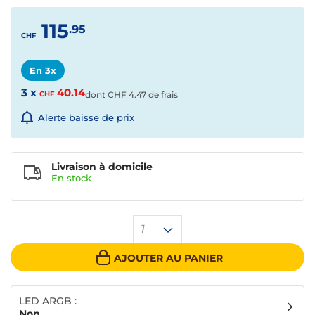
115
.95
CHF
En 3x
3 x
40.14
CHF
dont
CHF
4.47 de frais
Alerte baisse de prix
Livraison à domicile
En
stock
1
AJOUTER AU PANIER
LED ARGB :
Non