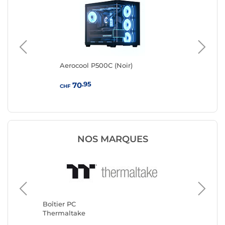
Aerocool P500C (Noir)
Aer
.95
70
CHF
CHF
NOS MARQUES
Boîtier 
Corsair
Boîtier PC
Thermaltake