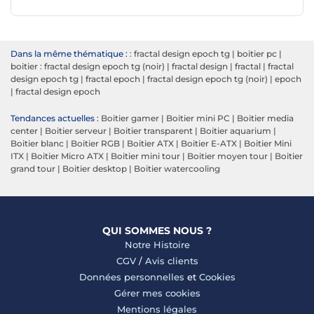
Dans la même thématique :
: fractal design epoch tg
|
boitier pc
|
boitier : fractal design epoch tg (noir)
|
fractal design
|
fractal
|
fractal
design epoch tg
|
fractal epoch
|
fractal design epoch tg (noir)
|
epoch
|
fractal design epoch
Tendances actuelles :
Boitier gamer
|
Boitier mini PC
|
Boitier media
center
|
Boitier serveur
|
Boitier transparent
|
Boitier aquarium
|
Boitier blanc
|
Boitier RGB
|
Boitier ATX
|
Boitier E-ATX
|
Boitier Mini
ITX
|
Boitier Micro ATX
|
Boitier mini tour
|
Boitier moyen tour
|
Boitier
grand tour
|
Boitier desktop
|
Boitier watercooling
QUI SOMMES NOUS ?
Notre Histoire
CGV
/
Avis clients
Données personnelles
et
Cookies
Gérer mes cookies
Mentions légales