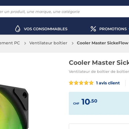
VOS CONSOMMABLES
PROMOTIONS
sement PC
Ventilateur boîtier
Cooler Master SickeFlow
Cooler Master Si
Ventilateur de boîtier de boît
1 avis client
10
.50
CHF