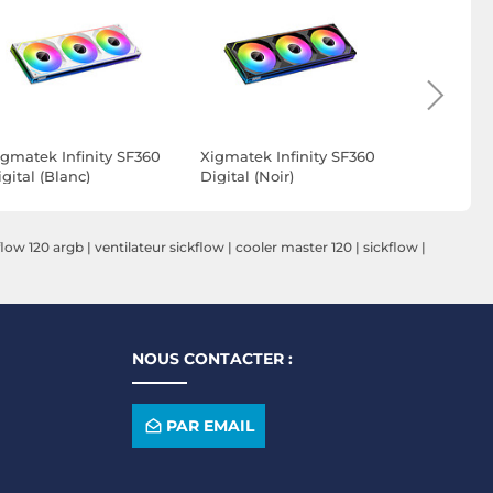
igmatek Infinity SF360
Xigmatek Infinity SF360
Lian Li Un
gital (Blanc)
Digital (Noir)
Infinity Wi
(noir) - Pa
flow 120 argb
|
ventilateur sickflow
|
cooler master 120
|
sickflow
|
NOUS CONTACTER :
PAR EMAIL