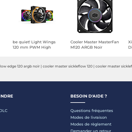
be quiet! Light Wings
Cooler Master MasterFan
X
120 mm PWM High
M120 ARGB Noir
Di
Speed ARGB Triple Pack
flow edge 120 argb noir
|
cooler master sickleflow 120
|
cooler master sickle
INDRE
BESOIN D'AIDE ?
LDLC
Questions fréquentes
Modes de livraison
Modes de règlement
Demander un retour