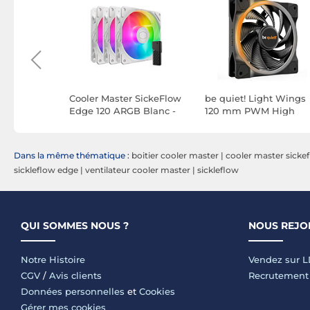
120 ARGB
Cooler Master SickeFlow
be quiet! Light Wings
Edge 120 ARGB Blanc -
120 mm PWM High
Pack de 3
Speed ARGB
Dans la même thématique :
boitier cooler master
|
cooler master sicke
sickleflow edge
|
ventilateur cooler master
|
sickleflow
QUI SOMMES NOUS ?
NOUS REJO
Notre Histoire
Vendez sur 
CGV
/
Avis clients
Recrutement
Données personnelles
et
Cookies
Gérer mes cookies