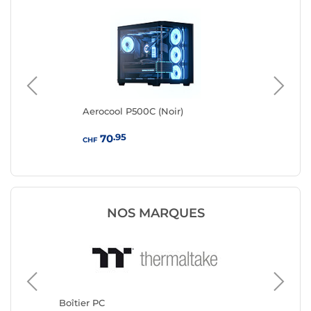
Aerocool P500C (Noir)
Aer
.95
70
CHF
CHF
NOS MARQUES
Boîtier 
Corsair
Boîtier PC