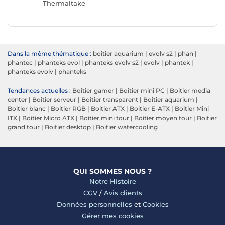
Thermaltake
Dans la même thématique :
boitier aquarium
|
evolv s2
|
phan
|
phantec
|
phanteks evol
|
phanteks evolv s2
|
evolv
|
phantek
|
phanteks evolv
|
phanteks
Tendances actuelles :
Boitier gamer
|
Boitier mini PC
|
Boitier media
center
|
Boitier serveur
|
Boitier transparent
|
Boitier aquarium
|
Boitier blanc
|
Boitier RGB
|
Boitier ATX
|
Boitier E-ATX
|
Boitier Mini
ITX
|
Boitier Micro ATX
|
Boitier mini tour
|
Boitier moyen tour
|
Boitier
grand tour
|
Boitier desktop
|
Boitier watercooling
QUI SOMMES NOUS ?
Notre Histoire
CGV
/
Avis clients
Données personnelles
et
Cookies
Gérer mes cookies