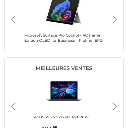
Microsoft Surface Pro Copilot+ PC 11ème
Microsof
Edition OLED for Business - Platine (EP2-
Edition 
20078)
20248)
MEILLEURES VENTES
ASUS V16 V3607VM-RP080W
HP 
.95