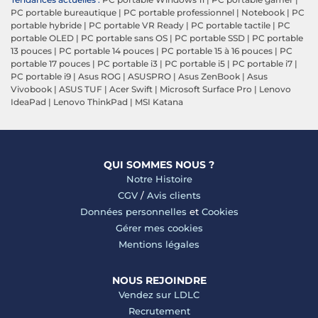
PC portable bureautique
|
PC portable professionnel
|
Notebook
|
PC
portable hybride
|
PC portable VR Ready
|
PC portable tactile
|
PC
portable OLED
|
PC portable sans OS
|
PC portable SSD
|
PC portable
13 pouces
|
PC portable 14 pouces
|
PC portable 15 à 16 pouces
|
PC
portable 17 pouces
|
PC portable i3
|
PC portable i5
|
PC portable i7
|
PC portable i9
|
Asus ROG
|
ASUSPRO
|
Asus ZenBook
|
Asus
Vivobook
|
ASUS TUF
|
Acer Swift
|
Microsoft Surface Pro
|
Lenovo
IdeaPad
|
Lenovo ThinkPad
|
MSI Katana
QUI SOMMES NOUS ?
Notre Histoire
CGV
/
Avis clients
Données personnelles
et
Cookies
Gérer mes cookies
Mentions légales
NOUS REJOINDRE
Vendez sur LDLC
Recrutement