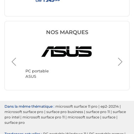
1'343
CHF
CHF
NOS MARQUES
PC port
Lenovo
PC portable
ASUS
Dans la même thématique :
microsoft surface 11 pro
|
ep2-20214
|
microsoft surface pro
|
surface pro business
|
surface pro 11
|
surface
pro intel
|
microsoft surface pro 11
|
microsoft surface
|
surface
|
surface pro
Tendances actuelles :
PC portable Windows 11
|
PC portable gamer
|