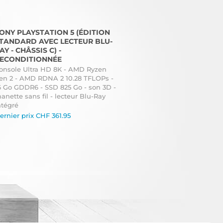
ONY PLAYSTATION 5 (ÉDITION
TANDARD AVEC LECTEUR BLU-
AY - CHÂSSIS C) -
ECONDITIONNÉE
onsole Ultra HD 8K - AMD Ryzen
en 2 - AMD RDNA 2 10.28 TFLOPs -
6 Go GDDR6 - SSD 825 Go - son 3D -
anette sans fil - lecteur Blu-Ray
ntégré
ernier prix
CHF
361.95