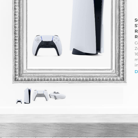
S
S
R
R
C
Z
1
m
i
D