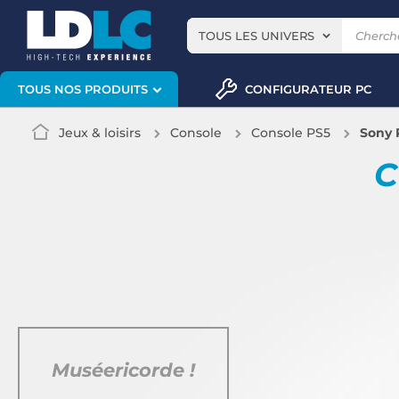
TOUS LES UNIVERS
CONFIGURATEUR PC
TOUS NOS PRODUITS
Jeux & loisirs
Console
Console PS5
Sony 
C
Muséericorde !