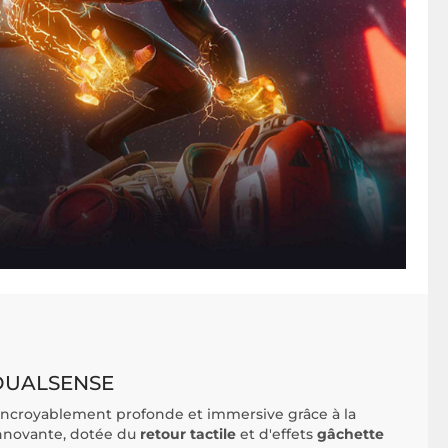
 DUALSENSE
incroyablement profonde et immersive grâce à la
nnovante, dotée du
retour tactile
et d'effets
gâchette