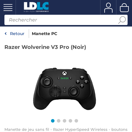
Retour
Manette PC
Razer Wolverine V3 Pro (Noir)
Manette de jeu sans fil - Razer HyperSpeed Wireless - boutons