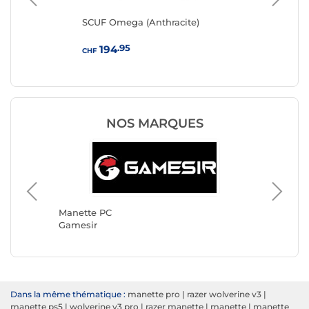
SCUF Omega (Anthracite)
ASU
.95
194
CHF
CHF
NOS MARQUES
Manette
Turtle 
Manette PC
Gamesir
Dans la même thématique :
manette pro
|
razer wolverine v3
|
manette ps5
|
wolverine v3 pro
|
razer manette
|
manette
|
manette