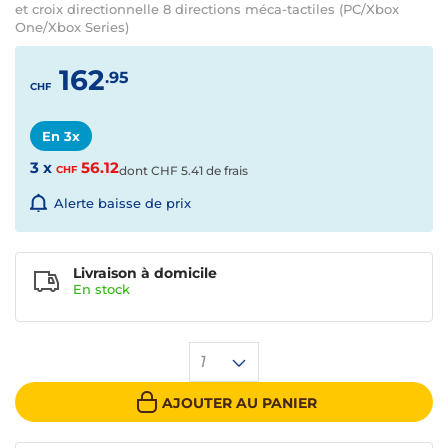
et croix directionnelle 8 directions méca-tactiles (PC/Xbox
One/Xbox Series)
162
.95
CHF
En 3x
3 x
56.12
CHF
dont
CHF
5.41 de frais
Alerte baisse de prix
Livraison à domicile
En
stock
1
AJOUTER AU PANIER