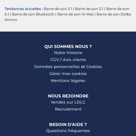
Tendances actuelles :
Barre de son 2.1
|
Barre de son 3.1
|
Barre de son
5.1
|
Barre de son Bluetooth
|
Barre de son Hi-Res
|
Barre de son Dolby
Atmos
QUI SOMMES NOUS ?
Notre Histoire
CGV
/
Avis clients
Données personnelles
et
Cookies
Gérer mes cookies
Mentions légales
NOUS REJOINDRE
Vendez sur LDLC
Recrutement
BESOIN D'AIDE ?
Questions fréquentes