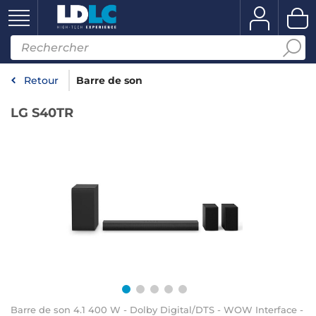
Retour
Barre de son
LG S40TR
Barre de son 4.1 400 W - Dolby Digital/DTS - WOW Interface -