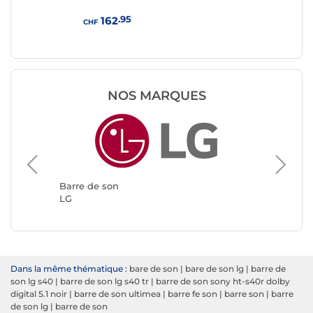
.95
162
CHF
CHF
NOS MARQUES
Barre d
Yamaha
Barre de son
LG
Dans la même thématique :
bare de son
|
bare de son lg
|
barre de
son lg s40
|
barre de son lg s40 tr
|
barre de son sony ht-s40r dolby
digital 5.1 noir
|
barre de son ultimea
|
barre fe son
|
barre son
|
barre
de son lg
|
barre de son