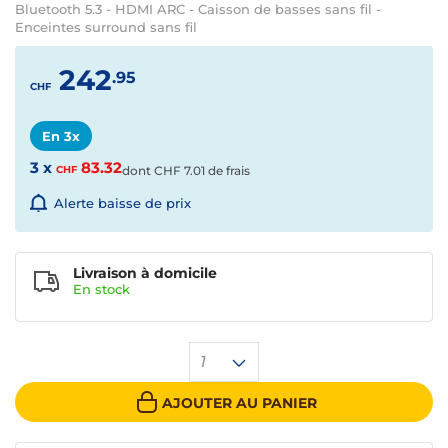
Bluetooth 5.3 - HDMI ARC - Caisson de basses sans fil -
Enceintes surround sans fil
242
.95
CHF
En 3x
3 x
83.32
CHF
dont
CHF
7.01 de frais
Alerte baisse de prix
Livraison à domicile
En
stock
1
AJOUTER AU PANIER