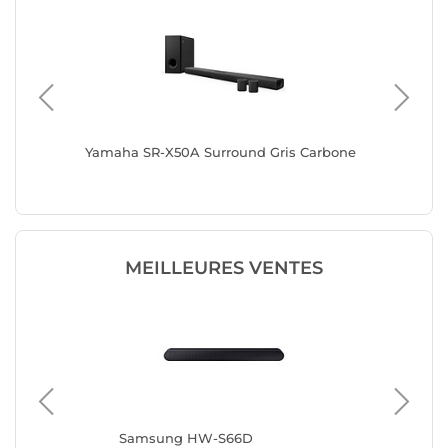
Yamaha SR-X50A Surround Gris Carbone
Yamaha 
MEILLEURES VENTES
Samsung HW-S66D
TC