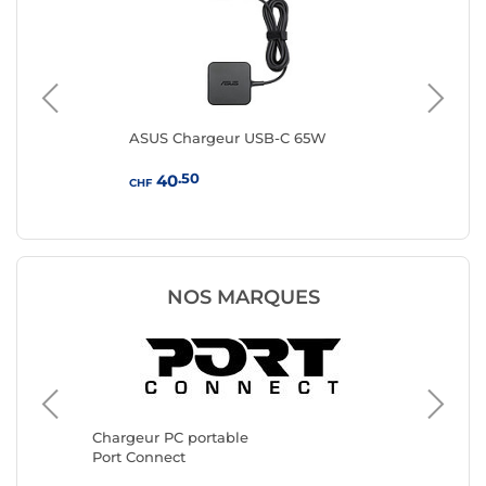
00W
ASUS Chargeur USB-C 65W
Go
De
 de
.50
40
CHF
CHF
NOS MARQUES
Chargeu
Belkin
Chargeur PC portable
Port Connect