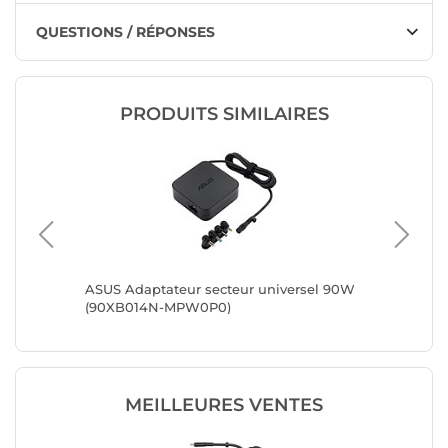
QUESTIONS / RÉPONSES
PRODUITS SIMILAIRES
7W pour
ASUS Adaptateur secteur universel 90W
Bluesto
ce
(90XB014N-MPW0P0)
MEILLEURES VENTES