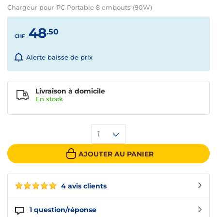
Chargeur pour PC Portable 8 embouts (90W)
48
.50
CHF
Alerte baisse de prix
Livraison à domicile
En
stock
1
AJOUTER AU PANIER
4 avis clients
1
question/réponse