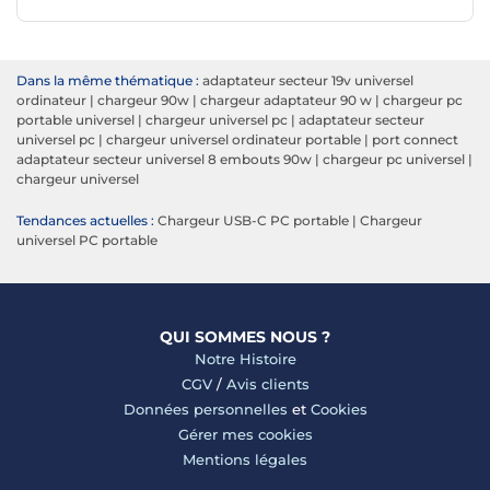
Dans la même thématique :
adaptateur secteur 19v universel
ordinateur
|
chargeur 90w
|
chargeur adaptateur 90 w
|
chargeur pc
portable universel
|
chargeur universel pc
|
adaptateur secteur
universel pc
|
chargeur universel ordinateur portable
|
port connect
adaptateur secteur universel 8 embouts 90w
|
chargeur pc universel
|
chargeur universel
Tendances actuelles :
Chargeur USB-C PC portable
|
Chargeur
universel PC portable
QUI SOMMES NOUS ?
Notre Histoire
CGV
/
Avis clients
Données personnelles
et
Cookies
Gérer mes cookies
Mentions légales