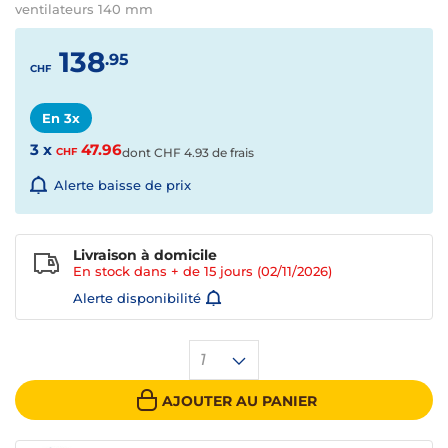
ventilateurs 140 mm
138
.95
CHF
En 3x
3 x
47.96
CHF
dont
CHF
4.93 de frais
Alerte baisse de prix
Livraison à domicile
En stock dans + de
15 jours
(02/11/2026)
Alerte disponibilité
1
AJOUTER AU PANIER