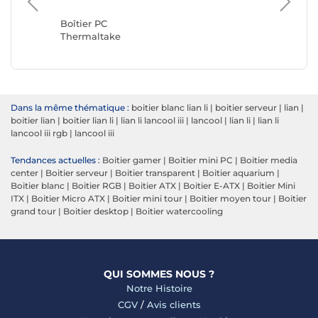
Corsair
Boîtier PC
Thermaltake
Dans la même thématique :
boitier blanc lian li
|
boitier serveur
|
lian
|
boitier lian
|
boitier lian li
|
lian li lancool iii
|
lancool
|
lian li
|
lian li
lancool iii rgb
|
lancool iii
Tendances actuelles :
Boitier gamer
|
Boitier mini PC
|
Boitier media
center
|
Boitier serveur
|
Boitier transparent
|
Boitier aquarium
|
Boitier blanc
|
Boitier RGB
|
Boitier ATX
|
Boitier E-ATX
|
Boitier Mini
ITX
|
Boitier Micro ATX
|
Boitier mini tour
|
Boitier moyen tour
|
Boitier
grand tour
|
Boitier desktop
|
Boitier watercooling
QUI SOMMES NOUS ?
Notre Histoire
CGV
/
Avis clients