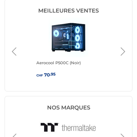
MEILLEURES VENTES
0
Aerocool P500C (Noir)
Aer
.95
70
CHF
CHF
NOS MARQUES
Boîtier 