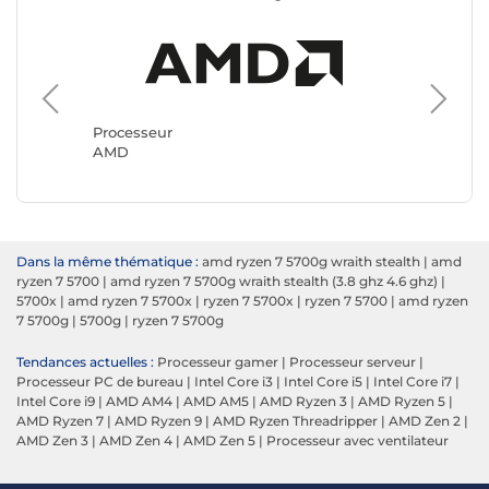
Process
Intel
Processeur
AMD
Dans la même thématique :
amd ryzen 7 5700g wraith stealth
|
amd
ryzen 7 5700
|
amd ryzen 7 5700g wraith stealth (3.8 ghz 4.6 ghz)
|
5700x
|
amd ryzen 7 5700x
|
ryzen 7 5700x
|
ryzen 7 5700
|
amd ryzen
7 5700g
|
5700g
|
ryzen 7 5700g
Tendances actuelles :
Processeur gamer
|
Processeur serveur
|
Processeur PC de bureau
|
Intel Core i3
|
Intel Core i5
|
Intel Core i7
|
Intel Core i9
|
AMD AM4
|
AMD AM5
|
AMD Ryzen 3
|
AMD Ryzen 5
|
AMD Ryzen 7
|
AMD Ryzen 9
|
AMD Ryzen Threadripper
|
AMD Zen 2
|
AMD Zen 3
|
AMD Zen 4
|
AMD Zen 5
|
Processeur avec ventilateur