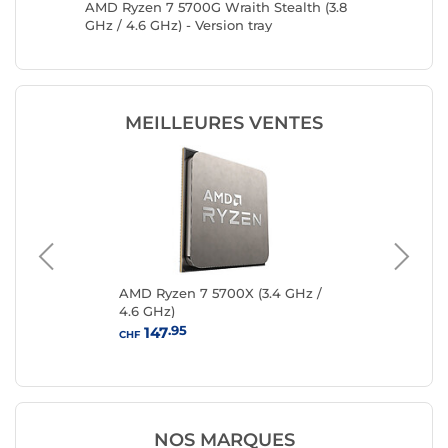
7 GHz)
AMD Ryzen 7 5700G Wraith Stealth (3.8
AMD Ryz
GHz / 4.6 GHz) - Version tray
GHz / 4
MEILLEURES VENTES
4.7
AMD Ryzen 7 5700X (3.4 GHz /
AM
4.6 GHz)
GHz
.95
147
CHF
CHF
NOS MARQUES