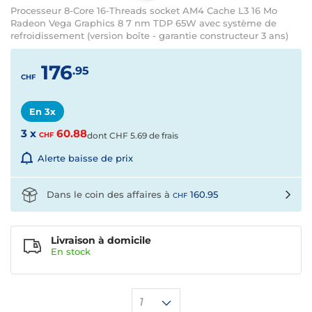
Processeur 8-Core 16-Threads socket AM4 Cache L3 16 Mo
Radeon Vega Graphics 8 7 nm TDP 65W avec système de
refroidissement (version boîte - garantie constructeur 3 ans)
176
.95
CHF
En 3x
3 x
60.88
CHF
dont
CHF
5.69 de frais
Alerte baisse de prix
Dans le coin des affaires à
160.95
CHF
Livraison à domicile
En
stock
1