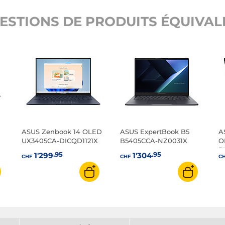
ESTIONS DE PRODUITS ÉQUIVALE
ASUS Zenbook 14 OLED
ASUS ExpertBook B5
A
UX3405CA-DICQD1121X
B5405CCA-NZ0031X
O
R
.95
.95
1'299
1'304
CHF
CHF
C