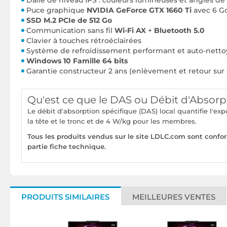
Dalle de niveau IPS : couleurs lumineuses et angles de 
Puce graphique
NVIDIA GeForce GTX 1660 Ti
avec 6 
SSD M.2 PCIe de 512 Go
Communication sans fil
Wi-Fi AX
+
Bluetooth 5.0
Clavier à touches rétroéclairées
Système de refroidissement performant et auto-netto
Windows 10 Famille 64 bits
Garantie constructeur 2 ans (enlèvement et retour sur 
Qu'est ce que le DAS ou Débit d'Absorp
Le débit d'absorption spécifique (DAS) local quantifie l'e
la tête et le tronc et de 4 W/kg pour les membres.
Tous les produits vendus sur le site LDLC.com sont confo
partie fiche technique.
PRODUITS SIMILAIRES
MEILLEURES VENTES