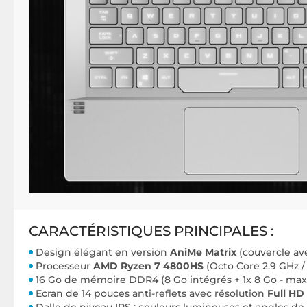
CARACTÉRISTIQUES PRINCIPALES :
Design élégant en version
AniMe Matrix
(couvercle av
Processeur
AMD Ryzen 7 4800HS
(Octo Core 2.9 GHz /
16 Go de mémoire DDR4 (8 Go intégrés + 1x 8 Go - ma
Ecran de 14 pouces anti-reflets avec résolution
Full HD 