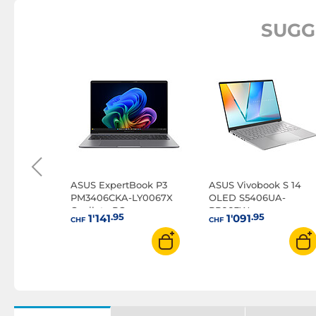
SUGG
ing A16
W
ASUS ExpertBook P3
ASUS Vivobook S 14
PM3406CKA-LY0067X
OLED S5406UA-
Copilot+ PC
PP003W
.95
.95
1'141
1'091
CHF
CHF