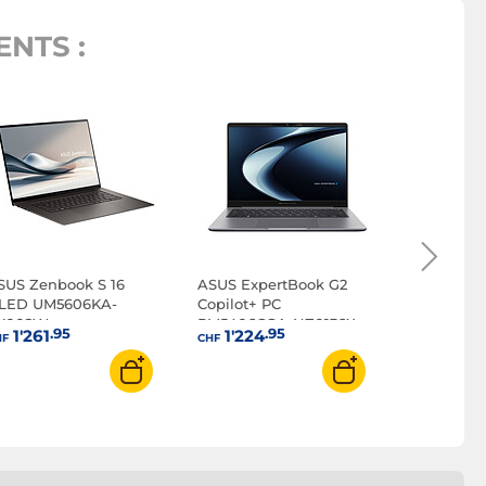
NTS :
ASUS Expe
P3406CCA
.
1'137
CHF
SUS Zenbook S 16
ASUS ExpertBook G2
LED UM5606KA-
Copilot+ PC
K002W
PM5406CGA-NZ0136X
.95
.95
1'261
1'224
HF
CHF