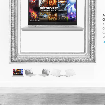
A
G
A
G
G
W
D