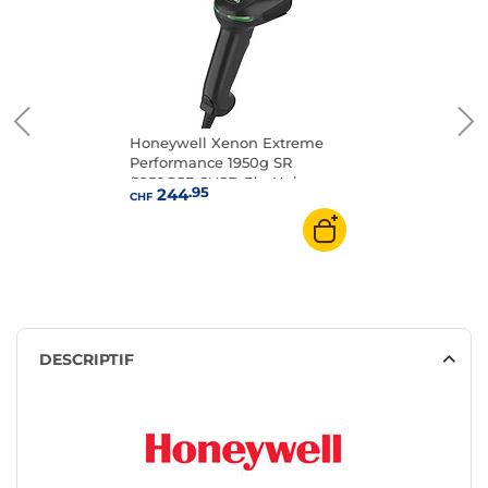
Honeywell Xenon Extreme
Performance 1950g SR
(1950GSR-2USB-R) - Noir
.95
244
CHF
DESCRIPTIF