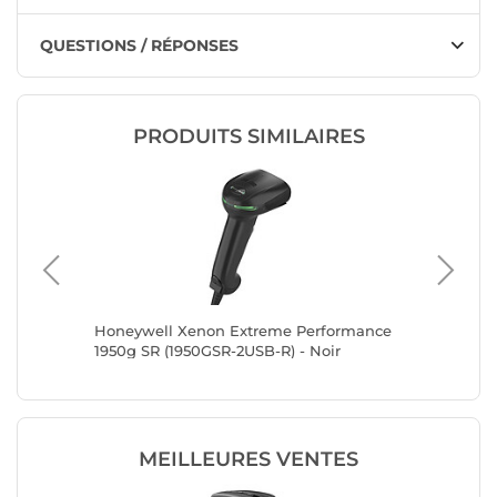
QUESTIONS / RÉPONSES
PRODUITS SIMILAIRES
loris
Honeywell Xenon Extreme Performance
Honeywe
1950g SR (1950GSR-2USB-R) - Noir
1470g D
6USB-1-R
MEILLEURES VENTES