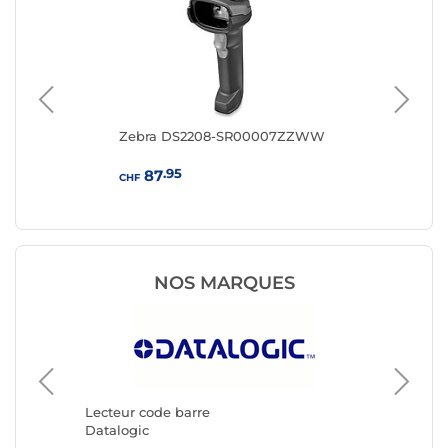
Zebra DS2208-SR00007ZZWW
Dat
su
.95
87
CHF
CHF
NOS MARQUES
Lecteur code barre
Lecteur
Datalogic
Honeywe