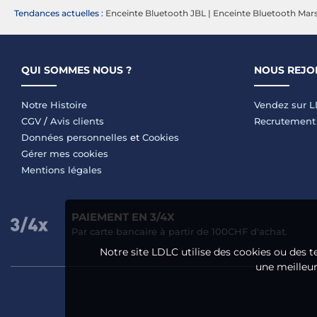
Tendances actuelles :
Enceinte Bluetooth JBL
|
Enceinte Bluetooth Mars
QUI SOMMES NOUS ?
NOUS REJO
Notre Histoire
Vendez sur 
CGV
/
Avis clients
Recrutement
Données personnelles
et
Cookies
Gérer mes cookies
Mentions légales
PAIEMENT EN 3/4X
Par carte bancaire à partir de 100CHF d'achat.
Notre site LDLC utilise des cookies ou des t
une meilleure