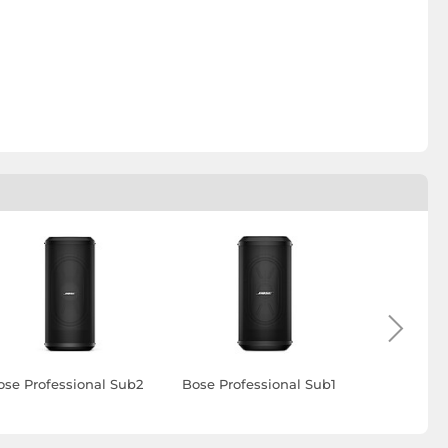
ose Professional Sub2
Bose Professional Sub1
Bose Profe
Pro32