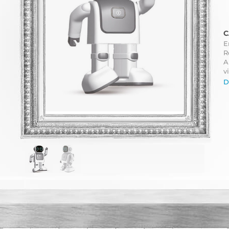
C
E
R
A
v
D