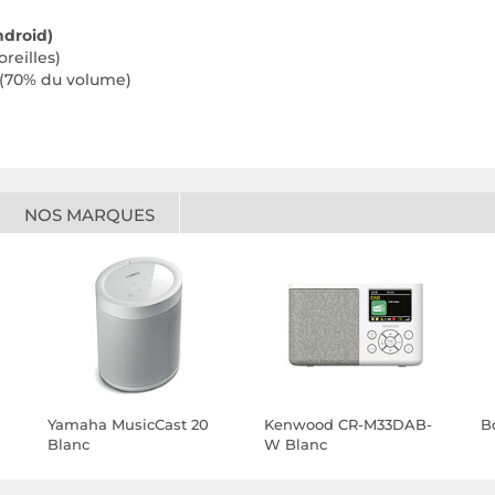
ndroid)
oreilles)
(70% du volume)
NOS MARQUES
Yamaha MusicCast 20
Kenwood CR-M33DAB-
B
Blanc
W Blanc