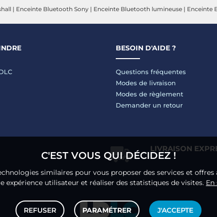
hall
|
Enceinte Bluetooth Sony
|
Enceinte Bluetooth lumineuse
|
Enceinte 
INDRE
BESOIN D'AIDE ?
LDLC
Questions fréquentes
Modes de livraison
Modes de règlement
Demander un retour
LIVRAISON EXPR
C'EST VOUS QUI DÉCIDEZ !
echnologies similaires pour vous proposer des services et offres 
 expérience utilisateur et réaliser des statistiques de visites.
En 
REFUSER
PARAMÉTRER
J'ACCEPTE