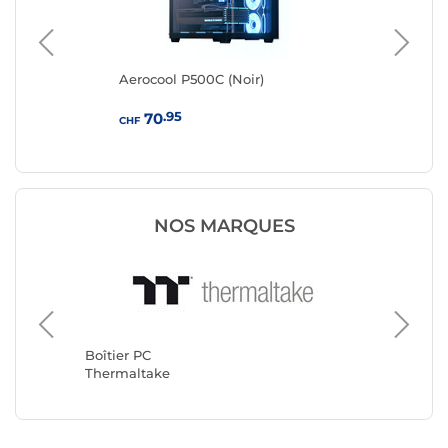
0
Aerocool P500C (Noir)
Aer
.95
70
CHF
CHF
NOS MARQUES
Boîtier 
Corsair
Boîtier PC
Thermaltake