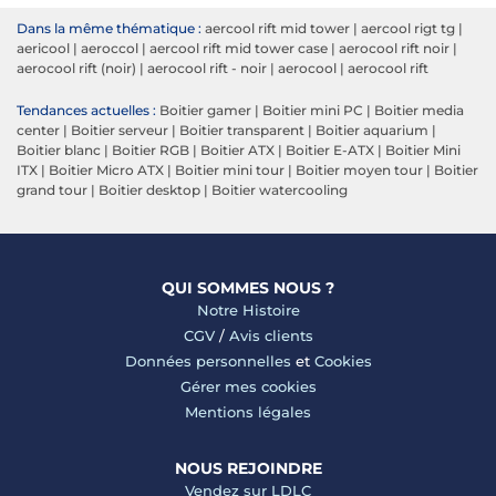
Dans la même thématique :
aercool rift mid tower
|
aercool rigt tg
|
aericool
|
aeroccol
|
aercool rift mid tower case
|
aerocool rift noir
|
aerocool rift (noir)
|
aerocool rift - noir
|
aerocool
|
aerocool rift
Tendances actuelles :
Boitier gamer
|
Boitier mini PC
|
Boitier media
center
|
Boitier serveur
|
Boitier transparent
|
Boitier aquarium
|
Boitier blanc
|
Boitier RGB
|
Boitier ATX
|
Boitier E-ATX
|
Boitier Mini
ITX
|
Boitier Micro ATX
|
Boitier mini tour
|
Boitier moyen tour
|
Boitier
grand tour
|
Boitier desktop
|
Boitier watercooling
QUI SOMMES NOUS ?
Notre Histoire
CGV
/
Avis clients
Données personnelles
et
Cookies
Gérer mes cookies
Mentions légales
NOUS REJOINDRE
Vendez sur LDLC