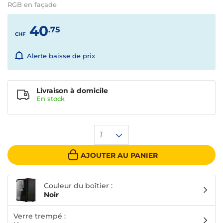
RGB en façade
40
.75
CHF
Alerte baisse de prix
Livraison à domicile
En
stock
1
AJOUTER AU PANIER
Couleur du boîtier :
Noir
Verre trempé :