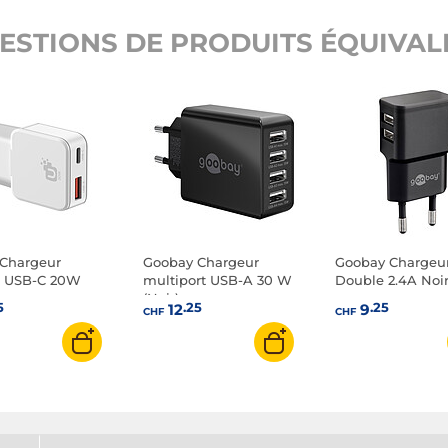
ESTIONS DE PRODUITS ÉQUIVALE
Chargeur
Goobay Chargeur
Goobay Chargeu
r USB-C 20W
multiport USB-A 30 W
Double 2.4A Noi
(Noir)
5
.25
.25
12
9
CHF
CHF