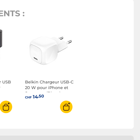
NTS :
r USB
Belkin Chargeur USB-C
r
20 W pour iPhone et
Samsung (Blanc)
.50
14
CHF