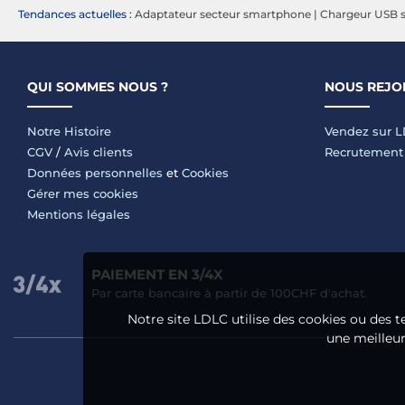
Tendances actuelles :
Adaptateur secteur smartphone
|
Chargeur USB 
QUI SOMMES NOUS ?
NOUS REJO
Notre Histoire
Vendez sur 
CGV
/
Avis clients
Recrutement
Données personnelles
et
Cookies
Gérer mes cookies
Mentions légales
PAIEMENT EN 3/4X
Par carte bancaire à partir de 100CHF d'achat.
Notre site LDLC utilise des cookies ou des t
une meilleure