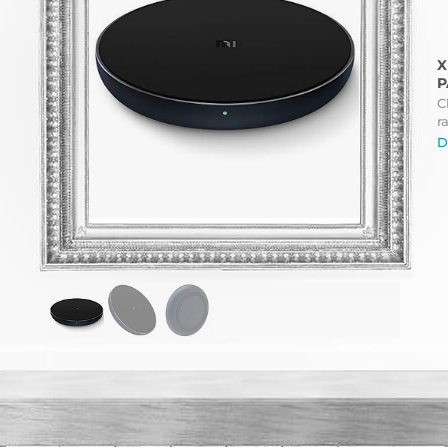
X
P
C
r
D