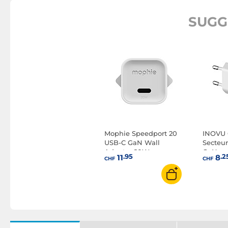
SUGG
Mophie Speedport 20
INOVU 
USB-C GaN Wall
Secteu
Adapter 20W
GaN
.95
.2
11
8
CHF
CHF