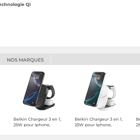
echnologie Qi
NOS MARQUES
Belkin Chargeur 3 en 1,
Belkin Chargeur 3 en 1,
B
25W pour Iphone,
25W pour Iphone,
2
Airpods et Watch QI2.2
Airpods et Watch QI2.2
Ai
(Noir)
(Blanc)