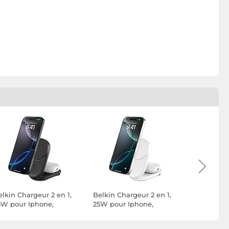
elkin Chargeur 2 en 1,
Belkin Chargeur 2 en 1,
Belkin Cha
5W pour Iphone,
25W pour Iphone,
25W pour 
rpods QI2.2 (Noir)
Airpods QI2.2 (Blanc)
Airpods e
QI2.2 (Noir