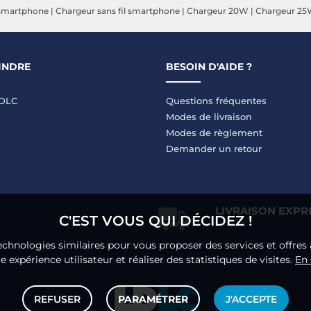
smartphone
|
Chargeur sans fil smartphone
|
Chargeur 20W
|
Chargeur 2
INDRE
BESOIN D'AIDE ?
LDLC
Questions fréquentes
Modes de livraison
Modes de règlement
Demander un retour
LIVRAISON EXPR
C'EST VOUS QUI DÉCIDEZ !
echnologies similaires pour vous proposer des services et offres 
 expérience utilisateur et réaliser des statistiques de visites.
En 
REFUSER
PARAMÉTRER
J'ACCEPTE