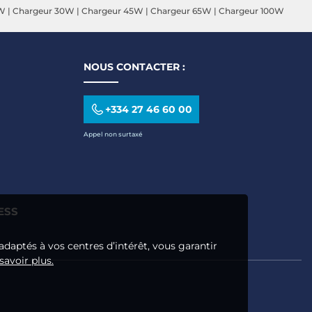
5W
|
Chargeur 30W
|
Chargeur 45W
|
Chargeur 65W
|
Chargeur 100W
NOUS CONTACTER :
+334 27 46 60 00
Appel non surtaxé
ESS
adaptés à vos centres d’intérêt, vous garantir
savoir plus.