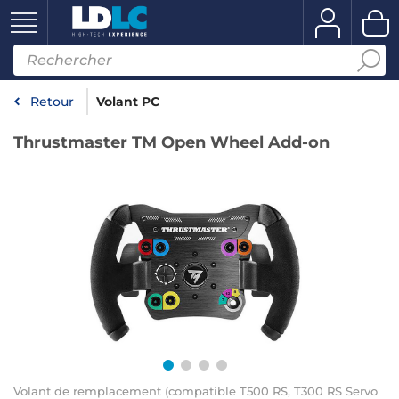
Retour
Volant PC
Thrustmaster TM Open Wheel Add-on
Volant de remplacement (compatible T500 RS, T300 RS Servo