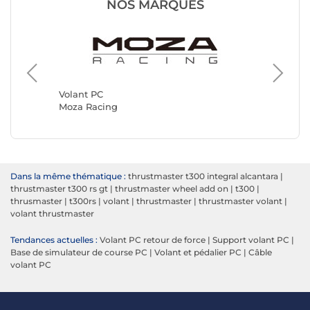
NOS MARQUES
Volant 
Simagic
Volant PC
Moza Racing
Dans la même thématique :
thrustmaster t300 integral alcantara
|
thrustmaster t300 rs gt
|
thrustmaster wheel add on
|
t300
|
thrusmaster
|
t300rs
|
volant
|
thrustmaster
|
thrustmaster volant
|
volant thrustmaster
Tendances actuelles :
Volant PC retour de force
|
Support volant PC
|
Base de simulateur de course PC
|
Volant et pédalier PC
|
Câble
volant PC