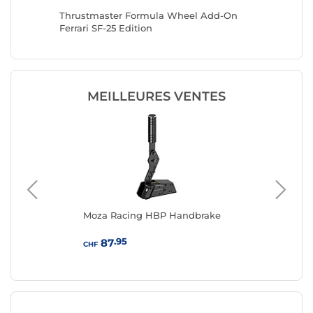
Thrustmaster Formula Wheel Add-On
Thrustm
Ferrari SF-25 Edition
Ferrari 
MEILLEURES VENTES
g
Moza Racing HBP Handbrake
Fa
(5
.95
87
CHF
CHF