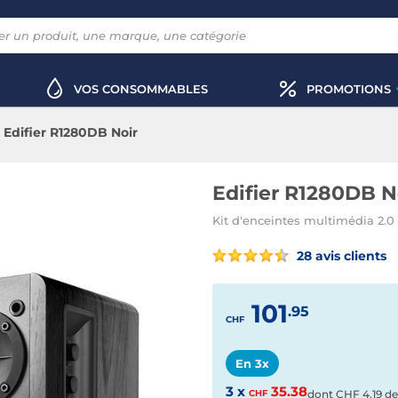
VOS CONSOMMABLES
PROMOTIONS
Edifier R1280DB Noir
Edifier R1280DB N
Kit d'enceintes multimédia 2.0
28 avis clients
101
.95
CHF
En 3x
3 x
35.38
CHF
dont
CHF
4.19 de