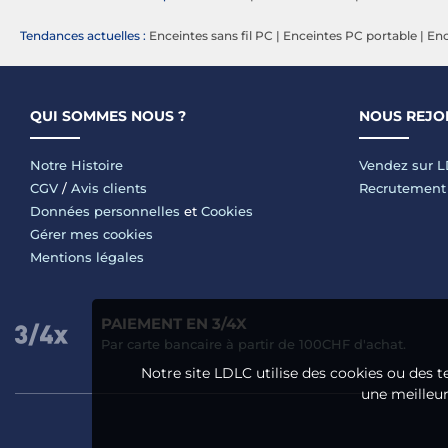
Tendances actuelles :
Enceintes sans fil PC
|
Enceintes PC portable
|
Enc
QUI SOMMES NOUS ?
NOUS REJO
Notre Histoire
Vendez sur 
CGV
/
Avis clients
Recrutement
Données personnelles
et
Cookies
Gérer mes cookies
Mentions légales
PAIEMENT EN 3/4X
Par carte bancaire à partir de 100CHF d'achat.
Notre site LDLC utilise des cookies ou des t
une meilleure