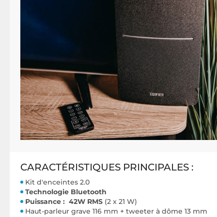
CARACTÉRISTIQUES PRINCIPALES :
Kit d'enceintes 2.0
Technologie Bluetooth
Puissance : 42W RMS
(2 x 21 W)
Haut-parleur grave 116 mm + tweeter à dôme 13 mm