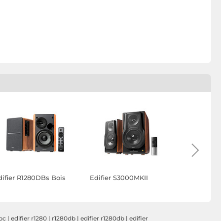
difier R1280DBs Bois
Edifier S3000MKII
Edifier S
pc
|
edifier r1280
|
r1280db
|
edifier r1280db
|
edifier