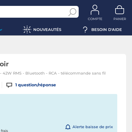
COMPTE
PANIER
NOUVEAUTÉS
BESOIN D'AIDE
oir
 - 42W RMS - Bluetooth - RCA - télécommande sans fil
1
question/réponse
Alerte baisse de prix
 frais