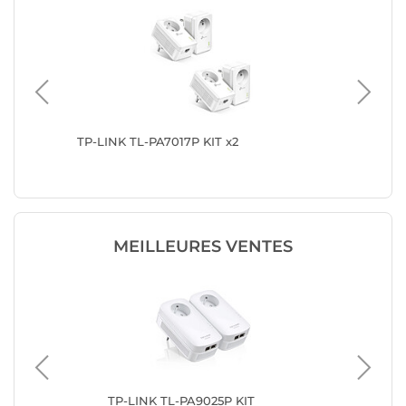
TP-LINK TL-PA7017P KIT x2
TP-LINK
MEILLEURES VENTES
TP-LINK TL-PA9025P KIT
TP