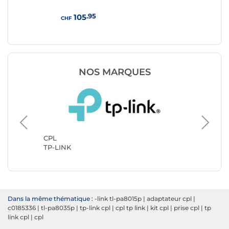
.95
105
CHF
CHF
NOS MARQUES
CPL
Netgear
CPL
TP-LINK
Dans la même thématique :
-link tl-pa8015p
|
adaptateur cpl
|
c0185336
|
tl-pa8035p
|
tp-link cpl
|
cpl tp link
|
kit cpl
|
prise cpl
|
tp
link cpl
|
cpl