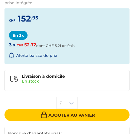
prise intégrée
152
.95
CHF
En 3x
3 x
52.72
CHF
dont
CHF
5.21 de frais
Alerte baisse de prix
Livraison à domicile
En
stock
1
AJOUTER AU PANIER
Nombre d'adaptateur(s) :