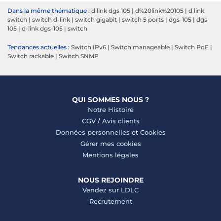
Dans la même thématique :
d link dgs 105
|
d%20link%20105
|
d link
switch
|
switch d-link
|
switch gigabit
|
switch 5 ports
|
dgs-105
|
dgs
105
|
d-link dgs-105
|
switch
Tendances actuelles :
Switch IPv6
|
Switch manageable
|
Switch PoE
|
Switch rackable
|
Switch SNMP
QUI SOMMES NOUS ?
Notre Histoire
CGV
/
Avis clients
Données personnelles
et
Cookies
Gérer mes cookies
Mentions légales
NOUS REJOINDRE
Vendez sur LDLC
Recrutement