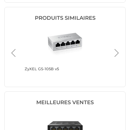
PRODUITS SIMILAIRES
ZyXEL GS-105B v5
D-Link 
MEILLEURES VENTES