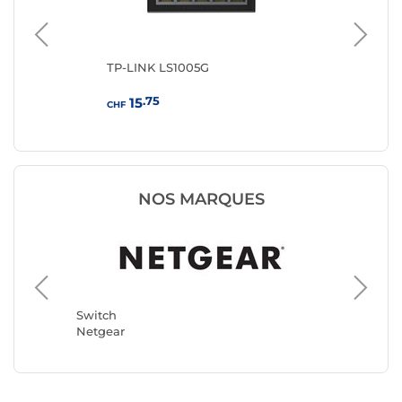
TP-LINK LS1005G
TP
.75
15
CHF
CHF
NOS MARQUES
Switch
TP-LINK
Switch
Netgear