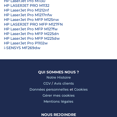
HP LaserJet Pro M1130
HP LASERJET PRO M1132
HP LaserJet Pro M1212nf
HP LaserJet Pro M1217nfw
HP LaserJet Pro MFP M125nw
HP LASERJET PRO MFP M127FN
HP LaserJet Pro MFP M127fw
HP LaserJet Pro MFP M225dn
HP LaserJet Pro MFP M225dw
HP LaserJet Pro P1102w
i-SENSYS MF269dw
QUI SOMMES NOUS ?
Notre Histoire
CGV
/
Avis clients
Données personnelles
et
Cookies
Gérer mes cookies
Mentions légales
NOUS REJOINDRE