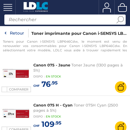
Retour
Toner imprimante pour Canon i-SENSYS LBP646Cdw
Toners pour Canon i-SENSYS LBP646Cdw, le moment est venu de
renouveler vos consommables pour Canon i-SENSYS LBP646Cdw. En
sélectionnant votre modèle, LDLC vous aide à trouver rapidement les
consommables compatibles avec votre imprimante pour Canon i-SENSYS
LBP646Cdw.
Canon 075 - Jaune
Toner Jaune (1300 pages à
5%)
DISPO
:
EN
STOCK
76
.95
CHF
COMPARER
Canon 075 H - Cyan
Toner 075H Cyan (2500
pages à 5%)
DISPO
:
EN
STOCK
109
.95
CHF
COMPARER