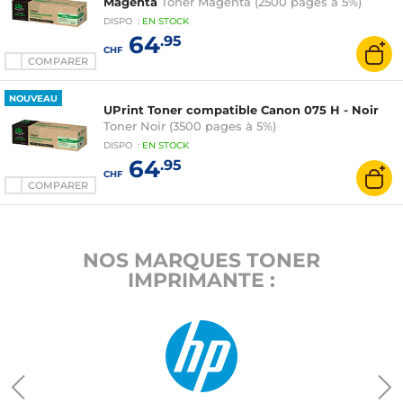
Magenta
Toner Magenta (2500 pages à 5%)
DISPO
:
EN
STOCK
64
.95
CHF
COMPARER
NOUVEAU
UPrint Toner compatible Canon 075 H - Noir
Toner Noir (3500 pages à 5%)
DISPO
:
EN
STOCK
64
.95
CHF
COMPARER
NOS MARQUES TONER
IMPRIMANTE :