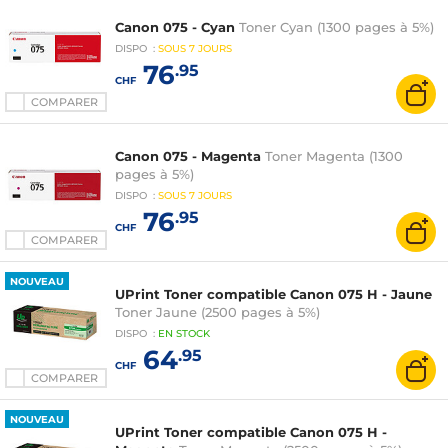
Canon 075 - Cyan
Toner Cyan (1300 pages à 5%)
DISPO
:
SOUS
7 JOURS
76
.95
CHF
COMPARER
Canon 075 - Magenta
Toner Magenta (1300
pages à 5%)
DISPO
:
SOUS
7 JOURS
76
.95
CHF
COMPARER
NOUVEAU
UPrint Toner compatible Canon 075 H - Jaune
Toner Jaune (2500 pages à 5%)
DISPO
:
EN
STOCK
64
.95
CHF
COMPARER
NOUVEAU
UPrint Toner compatible Canon 075 H -