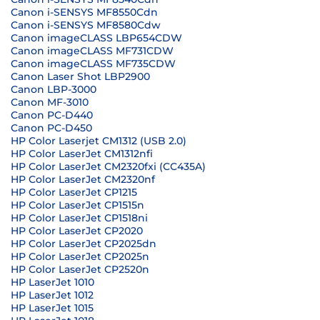
Canon i-SENSYS MF8550Cdn
Canon i-SENSYS MF8580Cdw
Canon imageCLASS LBP654CDW
Canon imageCLASS MF731CDW
Canon imageCLASS MF735CDW
Canon Laser Shot LBP2900
Canon LBP-3000
Canon MF-3010
Canon PC-D440
Canon PC-D450
HP Color Laserjet CM1312 (USB 2.0)
HP Color LaserJet CM1312nfi
HP Color LaserJet CM2320fxi (CC435A)
HP Color LaserJet CM2320nf
HP Color LaserJet CP1215
HP Color LaserJet CP1515n
HP Color LaserJet CP1518ni
HP Color LaserJet CP2020
HP Color LaserJet CP2025dn
HP Color LaserJet CP2025n
HP Color LaserJet CP2520n
HP LaserJet 1010
HP LaserJet 1012
HP LaserJet 1015