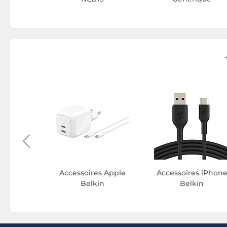
e Belkin
Accessoires Apple
Accessoires iPhon
Belkin
Belkin