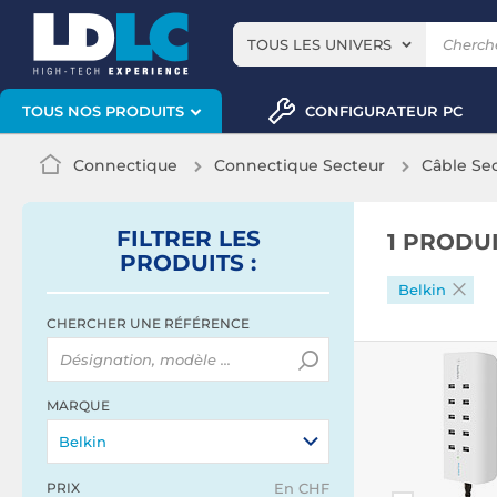
TOUS LES UNIVERS
CONFIGURATEUR PC
TOUS NOS PRODUITS
Connectique
Connectique Secteur
Câble Se
FILTRER
LES
1 PRODU
PRODUITS
:
Belkin
CHERCHER UNE RÉFÉRENCE
MARQUE
Belkin
PRIX
En CHF