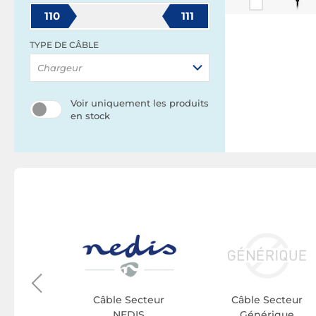
110
111
TYPE DE CÂBLE
Chargeur
Voir uniquement les produits
en stock
cteur
Box
Câble Secteur
Câble Secteur
NEDIS
Générique