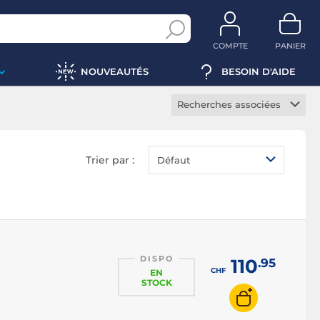
COMPTE
PANIER
NOUVEAUTÉS
BESOIN D'AIDE
Recherches associées
Adaptateur secteur
Chargeur secteur
Trier par :
Défaut
Convertisseur secteur
Rallonge électrique
Multiprise Hifi
DISPO
110
.95
CHF
EN
STOCK