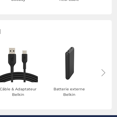
N
Kit piét
B
Câble & Adaptateur
Batterie externe
Belkin
Belkin