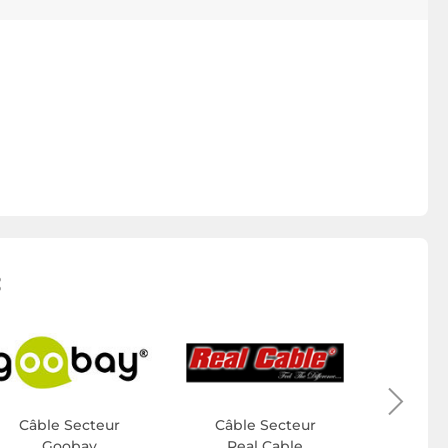
:
Câbl
S
Câble Secteur
Câble Secteur
Goobay
Real Cable