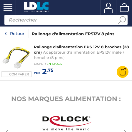
Retour
Rallonge d'alimentation EPS12V 8 pins
Rallonge d'alimentation EPS 12V 8 broches (28
cm)
Adaptateur d'alimentation EPS12V mâle /
femelle (8 pins)
DISPO
:
EN
STOCK
2
.75
CHF
COMPARER
NOS MARQUES ALIMENTATION :