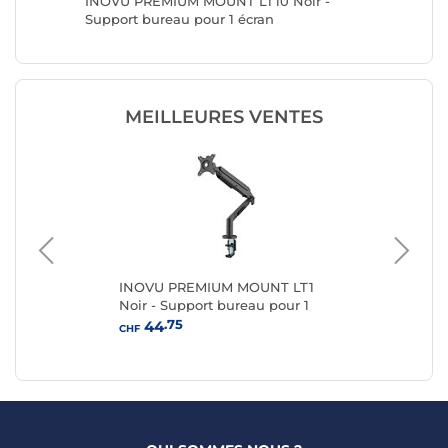
ort 1
INOVU PREMIUM MOUNT LT10 Noir -
Ergotron
Support bureau pour 1 écran
oeillet d
MEILLEURES VENTES
INOVU PREMIUM MOUNT LT1
IN
Noir - Support bureau pour 1
Noi
écran
éc
.75
44
CHF
CHF