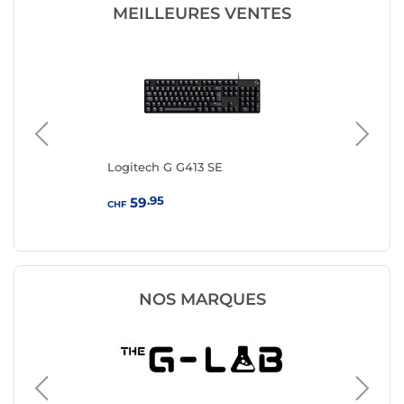
MEILLEURES VENTES
Logitech G G413 SE
IN
(AZ
.95
59
CHF
CHF
NOS MARQUES
Clavier 
Logitec