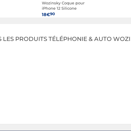
Wozinsky Coque pour
iPhone 12 Silicone
Support Magnétique
90
18€
Pliable Gris
 LES PRODUITS TÉLÉPHONIE & AUTO WOZ