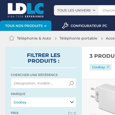
TOUS LES UNIVERS
CONFIGURATEUR PC
TOUS NOS PRODUITS
Téléphonie & Auto
Téléphonie portable
Acce
FILTRER
LES
3 PRODU
PRODUITS
:
Goobay
CHERCHER UNE RÉFÉRENCE
MARQUE
Goobay
PRIX
En €