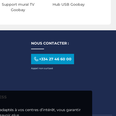
Support mural TV
Hub USB Goobay
Goobay
NOUS CONTACTER :
+334 27 46 60 00
Appel non surtaxé
ESS
adaptés à vos centres d’intérêt, vous garantir
savoir plus.