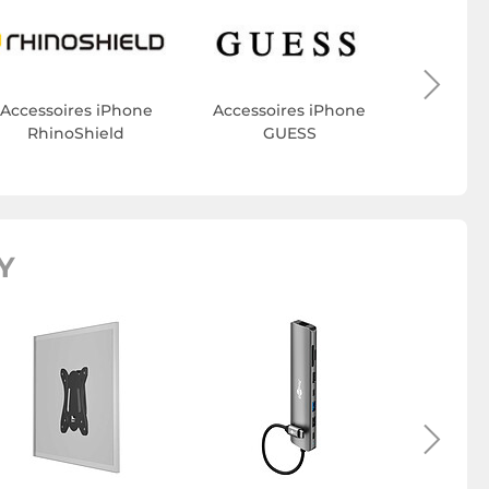
MAY
Accesso
Ma
Accessoires iPhone
Accessoires iPhone
RhinoShield
GUESS
Y
Connec
G