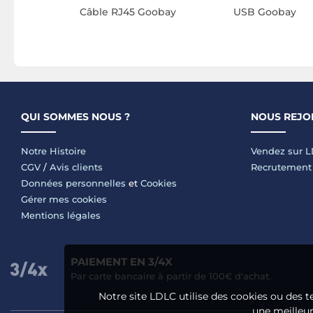
Câble RJ45 Goobay
USB Goobay
QUI SOMMES NOUS ?
NOUS REJO
Notre Histoire
Vendez sur 
CGV
/
Avis clients
Recrutement
Données personnelles
et
Cookies
Gérer mes cookies
Mentions légales
PAIEMENT EN 3/4X
Par carte bancaire à partir de 100€ d'achat.
Notre site LDLC utilise des cookies ou des t
une meilleure