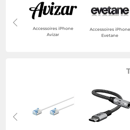
ER
s iPhone
r
Accessoires iPhone
Accessoires iPhon
Avizar
Evetane
allume-
oobay