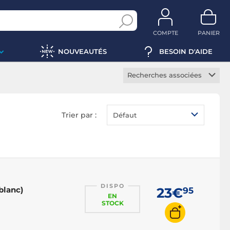
COMPTE
PANIER
NOUVEAUTÉS
BESOIN D'AIDE
Recherches associées
Coque iPhone
Coque durcie iPhone
Trier par :
Défaut
Etui iPhone
Protection écran iPhone
Câble USB iPhone
Chargeur secteur iPhone
DISPO
Chargeur sans fil iPhone
blanc)
23€
95
EN
Adaptateur secteur
STOCK
iPhone
Support voiture iPhone