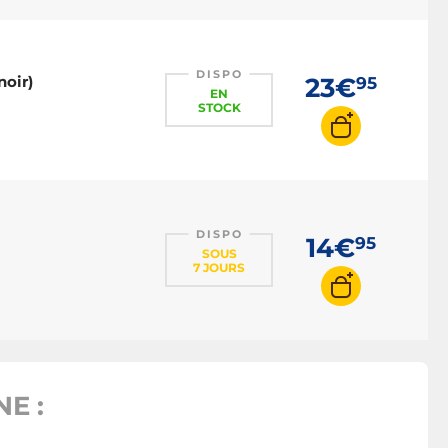
Montre connectée
iPhone
DISPO
oir)
23€
95
EN
STOCK
DISPO
14€
95
SOUS
7 JOURS
E :