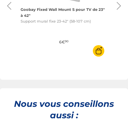
Goobay Fixed Wall Mount S pour TV de 23"
Eaton
' avec
à 42"
de 45"
Support mural fixe 23-42" (58-107 cm)
Suppor
ion
 à 55"
Kg ma
6€
90
1 avis
Nous vous conseillons
aussi :