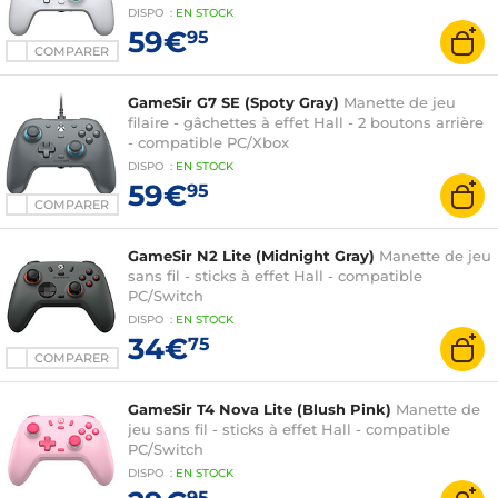
DISPO
:
EN
STOCK
59€
95
COMPARER
GameSir G7 SE (Spoty Gray)
Manette de jeu
filaire - gâchettes à effet Hall - 2 boutons arrière
- compatible PC/Xbox
DISPO
:
EN
STOCK
59€
95
COMPARER
GameSir N2 Lite (Midnight Gray)
Manette de jeu
sans fil - sticks à effet Hall - compatible
PC/Switch
DISPO
:
EN
STOCK
34€
75
COMPARER
GameSir T4 Nova Lite (Blush Pink)
Manette de
jeu sans fil - sticks à effet Hall - compatible
PC/Switch
DISPO
:
EN
STOCK
95