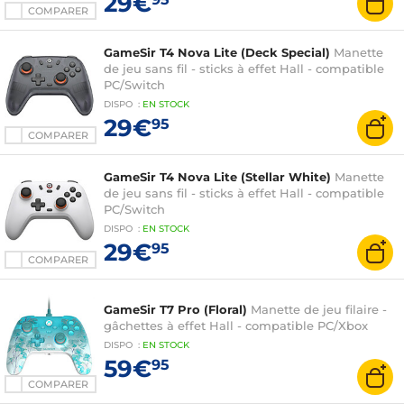
29€
COMPARER
GameSir T4 Nova Lite (Deck Special)
Manette
de jeu sans fil - sticks à effet Hall - compatible
PC/Switch
DISPO
:
EN
STOCK
29€
95
COMPARER
GameSir T4 Nova Lite (Stellar White)
Manette
de jeu sans fil - sticks à effet Hall - compatible
PC/Switch
DISPO
:
EN
STOCK
29€
95
COMPARER
GameSir T7 Pro (Floral)
Manette de jeu filaire -
gâchettes à effet Hall - compatible PC/Xbox
DISPO
:
EN
STOCK
59€
95
COMPARER