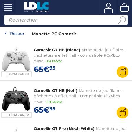
Retour
Manette PC Gamesir
GameSir G7 HE (Blanc)
Manette de jeu filaire -
gâchettes à effet Hall - compatible PC/Xbox
DISPO
:
EN
STOCK
65€
95
COMPARER
GameSir G7 HE (Noir)
Manette de jeu filaire -
gâchettes à effet Hall - compatible PC/Xbox
DISPO
:
EN
STOCK
65€
95
COMPARER
GameSir G7 Pro (Mech White)
Manette de jeu