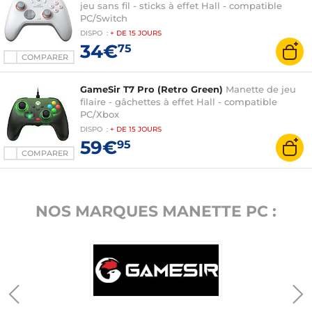
jeu sans fil - sticks à effet Hall - compatible
PC/Switch
DISPO
:
+ DE
15 JOURS
34€
75
COMPARER
GameSir T7 Pro (Retro Green)
Manette de jeu
filaire - gâchettes à effet Hall - compatible
PC/Xbox
DISPO
:
+ DE
15 JOURS
59€
95
COMPARER
NOS MARQUES MANETTE PC :