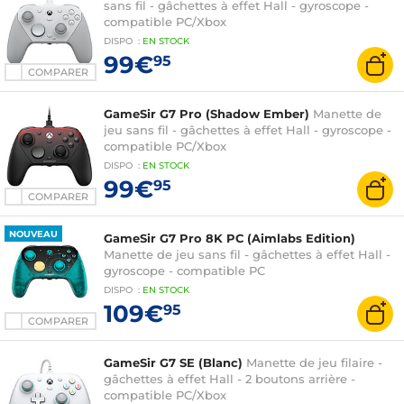
sans fil - gâchettes à effet Hall - gyroscope -
compatible PC/Xbox
DISPO
:
EN
STOCK
99€
95
COMPARER
GameSir G7 Pro (Shadow Ember)
Manette de
jeu sans fil - gâchettes à effet Hall - gyroscope -
compatible PC/Xbox
DISPO
:
EN
STOCK
99€
95
COMPARER
NOUVEAU
GameSir G7 Pro 8K PC (Aimlabs Edition)
Manette de jeu sans fil - gâchettes à effet Hall -
gyroscope - compatible PC
DISPO
:
EN
STOCK
109€
95
COMPARER
GameSir G7 SE (Blanc)
Manette de jeu filaire -
gâchettes à effet Hall - 2 boutons arrière -
compatible PC/Xbox