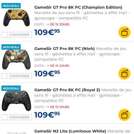
NOUVEAU
GameSir G7 Pro 8K PC (Champion Edition)
Manette de jeu sans fil - gâchettes à effet Hall -
gyroscope - compatible PC
DISPO
:
+ DE
15 JOURS
109€
95
COMPARER
NOUVEAU
GameSir G7 Pro 8K PC (Nioh)
Manette de jeu
sans fil - gâchettes à effet Hall - gyroscope -
compatible PC
DISPO
:
+ DE
15 JOURS
109€
95
COMPARER
NOUVEAU
GameSir G7 Pro 8K PC (Royal 2)
Manette de jeu
sans fil - gâchettes à effet Hall - gyroscope -
compatible PC
DISPO
:
+ DE
15 JOURS
109€
95
COMPARER
GameSir N2 Lite (Luminous White)
Manette de