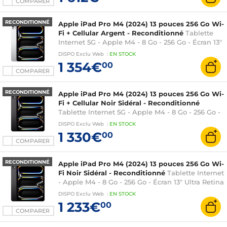
COMPARER
RECONDITIONNÉ
Apple iPad Pro M4 (2024) 13 pouces 256 Go Wi-
Fi + Cellular Argent - Reconditionné
Tablette
Internet 5G - Apple M4 - 8 Go - 256 Go - Écran 13"
Ultra Retina XDR OLED tactile - Wi-Fi 6E /
DISPO
Exclu Web
:
EN
STOCK
Bluetooth 5.3 / 5G eSIM - Webcam -
1 354€
00
Thunderbolt/USB 4 - iPadOS 17
COMPARER
RECONDITIONNÉ
Apple iPad Pro M4 (2024) 13 pouces 256 Go Wi-
Fi + Cellular Noir Sidéral - Reconditionné
Tablette Internet 5G - Apple M4 - 8 Go - 256 Go -
Écran 13" Ultra Retina XDR OLED tactile - Wi-Fi
DISPO
Exclu Web
:
EN
STOCK
6E / Bluetooth 5.3 / 5G eSIM - Webcam -
1 330€
00
Thunderbolt/USB 4 - iPadOS 17
COMPARER
RECONDITIONNÉ
Apple iPad Pro M4 (2024) 13 pouces 256 Go Wi-
Fi Noir Sidéral - Reconditionné
Tablette Internet
- Apple M4 - 8 Go - 256 Go - Écran 13" Ultra Retina
XDR OLED tactile - Wi-Fi 6E / Bluetooth 5.3 -
DISPO
Exclu Web
:
EN
STOCK
Webcam - Thunderbolt/USB 4 - iPadOS 17
1 233€
00
COMPARER