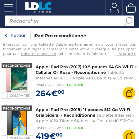
Retour
iPad Pro reconditionné
Intéressé par une
tablette Apple performante
mais vous n’avez pas
forcément le budget à consacrer à cette envie ? Pourquoi ne pas opter
pour une
tablette d’occasion
qui comblera à la fois votre portefeuille et
Lire la suite
votre empreinte écologique ? Parmi les produits Apple reconnus dans le
domaine des tablettes tactiles, l’iPad Pro prend une place importante. En
RECONDITIONNÉ
Apple iPad Pro (2017) 10.5 pouces 64 Go Wi-Fi +
vous tournant vers un
iPad Pro reconditionné
, vous bénéficierez de toutes
Cellular Or Rose - Reconditionné
Tablette
les fonctionnalités et performances d’Apple pour un coût maîtrisé. Sur
LDLC.com, vous retrouverez nos différentes
gammes d’iPad de seconde
Internet 4G-LTE - Apple A10X 64 bits 4 Go eMMC
main
préparés avec sérieux pas nos revendeurs partenaires.
Testez la
64 Go 10.5" LED tactile Wi-Fi AC / Bluetooth
DISPO
Exclu Web
:
EN
STOCK
puissance Apple pour
…
Webcam iOS 10
264€
00
COMPARER
RECONDITIONNÉ
Apple iPad Pro (2018) 11 pouces 512 Go Wi-Fi
Gris Sidéral - Reconditionné
Tablette Internet -
Apple A12X Bionic 64 bits - 4 Go - eMMC 512 Go -
Écran 11" LED IPS tactile - Wi-Fi AC / Bluetooth -
DISPO
Exclu Web
:
EN
STOCK
Webcam - USB-C - iOS 12
419€
00
COMPARER