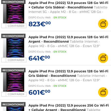
RECONDITIONNÉ
Apple iPad Pro (2022) 12.9 pouces 128 Go Wi-Fi
+ Cellular Gris Sidéral - Reconditionné
Tablette
Internet 5G - Apple M2 - 8 Go - eMMC 128 Go -
Écran 12.9" Liquid Retina XDR Mini LED tactile -
DISPO
Exclu Web
:
EN
STOCK
Wi-Fi 6E / Bluetooth 5.3 - Webcam -
823€
00
Thunderbolt/USB 4 - iPadOS 16
COMPARER
RECONDITIONNÉ
Apple iPad Pro (2022) 12.9 pouces 128 Go Wi-Fi
Argent - Reconditionné
Tablette Internet -
Apple M2 - 8 Go - eMMC 128 Go - Écran 12.9"
Liquid Retina XDR Mini LED tactile - Wi-Fi 6E /
DISPO
Exclu Web
:
EN
STOCK
Bluetooth 5.3 - Webcam - Thunderbolt/USB 4 -
641€
00
iPadOS 16
COMPARER
RECONDITIONNÉ
Apple iPad Pro (2022) 12.9 pouces 128 Go Wi-Fi
Gris Sidéral - Reconditionné
Tablette Internet -
Apple M2 - 8 Go - eMMC 128 Go - Écran 12.9"
Liquid Retina XDR Mini LED tactile - Wi-Fi 6E /
DISPO
Exclu Web
:
EN
STOCK
Bluetooth 5.3 - Webcam - Thunderbolt/USB 4 -
601€
00
iPadOS 16
COMPARER
RECONDITIONNÉ
Apple iPad Pro (2022) 12.9 pouces 256 Go Wi-Fi
+ Cellular Argent - Reconditionné
Tablette