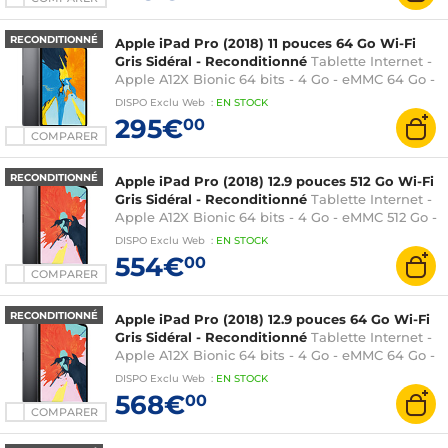
RECONDITIONNÉ
Apple iPad Pro (2018) 11 pouces 64 Go Wi-Fi
Gris Sidéral - Reconditionné
Tablette Internet -
Apple A12X Bionic 64 bits - 4 Go - eMMC 64 Go -
Écran 11" LED IPS tactile - Wi-Fi AC / Bluetooth -
DISPO
Exclu Web
:
EN
STOCK
Webcam - USB-C - iOS 12
295€
00
COMPARER
RECONDITIONNÉ
Apple iPad Pro (2018) 12.9 pouces 512 Go Wi-Fi
Gris Sidéral - Reconditionné
Tablette Internet -
Apple A12X Bionic 64 bits - 4 Go - eMMC 512 Go -
Écran 12.9" LED IPS tactile - Wi-Fi AC / Bluetooth
DISPO
Exclu Web
:
EN
STOCK
- Webcam - USB-C - iOS 12
554€
00
COMPARER
RECONDITIONNÉ
Apple iPad Pro (2018) 12.9 pouces 64 Go Wi-Fi
Gris Sidéral - Reconditionné
Tablette Internet -
Apple A12X Bionic 64 bits - 4 Go - eMMC 64 Go -
Écran 12.9" LED IPS tactile - Wi-Fi AC / Bluetooth
DISPO
Exclu Web
:
EN
STOCK
- Webcam - USB-C - iOS 12
568€
00
COMPARER