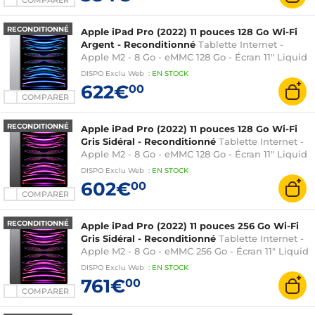
COMPARER
RECONDITIONNÉ
Apple iPad Pro (2022) 11 pouces 128 Go Wi-Fi
Argent - Reconditionné
Tablette Internet -
Apple M2 - 8 Go - eMMC 128 Go - Écran 11" Liquid
Retina LED tactile - Wi-Fi 6E / Bluetooth 5.3 -
DISPO
Exclu Web
:
EN
STOCK
Webcam - Thunderbolt/USB 4 - iPadOS 16
622€
00
COMPARER
RECONDITIONNÉ
Apple iPad Pro (2022) 11 pouces 128 Go Wi-Fi
Gris Sidéral - Reconditionné
Tablette Internet -
Apple M2 - 8 Go - eMMC 128 Go - Écran 11" Liquid
Retina LED tactile - Wi-Fi 6E / Bluetooth 5.3 -
DISPO
Exclu Web
:
EN
STOCK
Webcam - Thunderbolt/USB 4 - iPadOS 16
602€
00
COMPARER
RECONDITIONNÉ
Apple iPad Pro (2022) 11 pouces 256 Go Wi-Fi
Gris Sidéral - Reconditionné
Tablette Internet -
Apple M2 - 8 Go - eMMC 256 Go - Écran 11" Liquid
Retina LED tactile - Wi-Fi 6E / Bluetooth 5.3 -
DISPO
Exclu Web
:
EN
STOCK
Webcam - Thunderbolt/USB 4 - iPadOS 16
761€
00
COMPARER