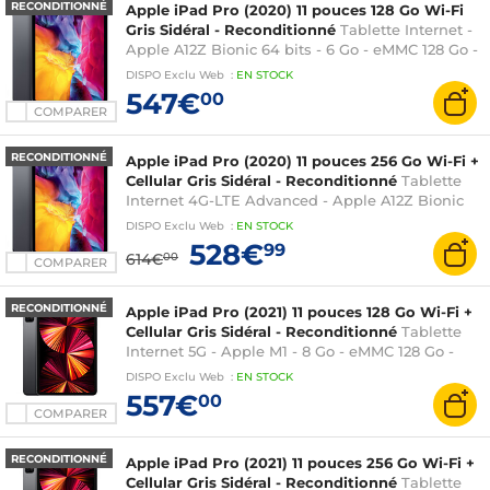
RECONDITIONNÉ
Apple iPad Pro (2020) 11 pouces 128 Go Wi-Fi
Gris Sidéral - Reconditionné
Tablette Internet -
Apple A12Z Bionic 64 bits - 6 Go - eMMC 128 Go -
Écran 11" LED IPS tactile - Wi-Fi AX / Bluetooth 5
DISPO
Exclu Web
:
EN
STOCK
- Webcam - USB-C - iPadOS
547€
00
COMPARER
RECONDITIONNÉ
Apple iPad Pro (2020) 11 pouces 256 Go Wi-Fi +
Cellular Gris Sidéral - Reconditionné
Tablette
Internet 4G-LTE Advanced - Apple A12Z Bionic
64 bits - 6 Go - eMMC 256 Go - Écran 11" LED IPS
DISPO
Exclu Web
:
EN
STOCK
tactile - Wi-Fi AX / Bluetooth 5 - Webcam - USB-
528€
99
614€
00
C - iPadOS
COMPARER
RECONDITIONNÉ
Apple iPad Pro (2021) 11 pouces 128 Go Wi-Fi +
Cellular Gris Sidéral - Reconditionné
Tablette
Internet 5G - Apple M1 - 8 Go - eMMC 128 Go -
Écran 11" Liquid Retina LED tactile - Wi-Fi AX /
DISPO
Exclu Web
:
EN
STOCK
Bluetooth 5 - Webcam - Thunderbolt/USB 4 -
557€
00
iPadOS 15
COMPARER
RECONDITIONNÉ
Apple iPad Pro (2021) 11 pouces 256 Go Wi-Fi +
Cellular Gris Sidéral - Reconditionné
Tablette