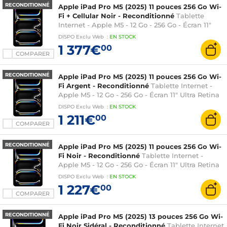
RECONDITIONNÉ
Apple iPad Pro M5 (2025) 11 pouces 256 Go Wi-
Fi + Cellular Noir - Reconditionné
Tablette
Internet - Apple M5 - 12 Go - 256 Go - Écran 11"
Ultra Retina XDR OLED tactile - Wi-Fi 7 /
DISPO
Exclu Web
:
EN
STOCK
Bluetooth 6 - Webcam - Thunderbolt/USB 4 -
1 377€
00
iPadOS 26
COMPARER
RECONDITIONNÉ
Apple iPad Pro M5 (2025) 11 pouces 256 Go Wi-
Fi Argent - Reconditionné
Tablette Internet -
Apple M5 - 12 Go - 256 Go - Écran 11" Ultra Retina
XDR OLED tactile - Wi-Fi 7 / Bluetooth 6 -
DISPO
Exclu Web
:
EN
STOCK
Webcam - Thunderbolt/USB 4 - iPadOS 26
1 211€
00
COMPARER
RECONDITIONNÉ
Apple iPad Pro M5 (2025) 11 pouces 256 Go Wi-
Fi Noir - Reconditionné
Tablette Internet -
Apple M5 - 12 Go - 256 Go - Écran 11" Ultra Retina
XDR OLED tactile - Wi-Fi 7 / Bluetooth 6 -
DISPO
Exclu Web
:
EN
STOCK
Webcam - Thunderbolt/USB 4 - iPadOS 26
1 227€
00
COMPARER
RECONDITIONNÉ
Apple iPad Pro M5 (2025) 13 pouces 256 Go Wi-
Fi Noir Sidéral - Reconditionné
Tablette Internet