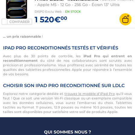
- Apple M5 - 12 Go - 256 Go - Écran 13" Ultra
Retina XDR OLED tactile - Wi-Fi 7 / Bluetooth 6 -
DISPO
Exclu Web
:
EN
STOCK
Webcam - Thunderbolt/USB 4 - iPadOS 26
1 520€
00
COMPARER
… un prix raisonnable
!
IPAD PRO RECONDITIONNÉS TESTÉS ET VÉRIFIÉS
Avec plus de 30 points de contrôle, les
iPad Pro qui entrent en
reconditionnement
du côté de nos collaborateurs sont scrutés avec
précision et professionnalisme. Vous profiterez avec sérénité de toutes les
qualités des tablettes professionnelles Apple pour répondre à l’ensemble
de vos besoins.
CHOISIR SON IPAD PRO RECONDITIONNÉ SUR LDLC
Explorez notre catégorie dédiée et
trouvez le modèle d’iPad Pro
qu’il vous
faut ! Que ce soit une version Wi-Fi classique ou un exemplaire compatible
avec les données cellulaires, vous aurez l’embarras du choix. Tablettes
tactiles au format 11 pouces, 12.9 pouces ou même 10.5 pouces, toutes les
tailles sont disponibles pour satisfaire votre soif de produits Apple.
QUI SOMMES NOUS ?