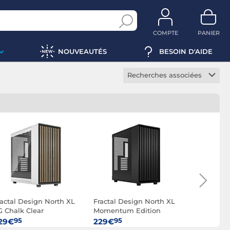
COMPTE
PANIER
NOUVEAUTÉS
BESOIN D'AIDE
Recherches associées
Boitier gamer
Boitier mini PC
Boitier media center
Boitier serveur
Boitier transparent
Boitier aquarium
Boitier blanc
ractal Design North XL
Fractal Design North XL
Fractal De
Boitier RGB
G Chalk Clear
Momentum Edition
Vision RGB
Boitier ATX
95
95
95
29€
229€
89€