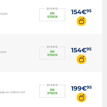
DISPO
154€
95
EN
 noyer
STOCK
DISPO
154€
95
EN
noyer
STOCK
DISPO
199€
95
EN
çade en chêne noir
STOCK