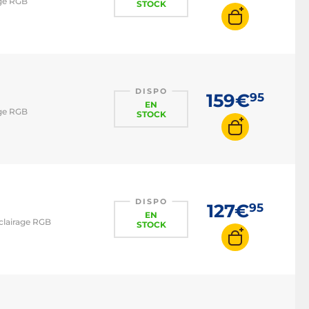
age RGB
STOCK
DISPO
159€
95
EN
age RGB
STOCK
DISPO
127€
95
EN
éclairage RGB
STOCK