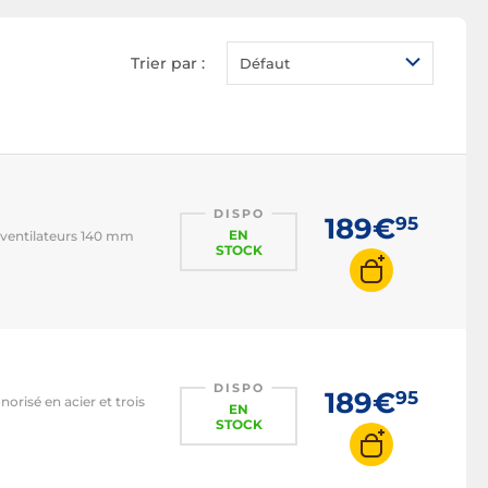
Boitier E-ATX
Boitier Mini ITX
Trier par :
Défaut
Boitier Micro ATX
Boitier mini tour
Boitier moyen tour
Boitier grand tour
Boitier desktop
DISPO
189€
95
EN
s ventilateurs 140 mm
Boitier watercooling
STOCK
DISPO
189€
95
orisé en acier et trois
EN
STOCK