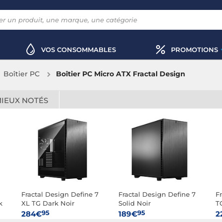
VOS CONSOMMABLES
PROMOTIONS
Boîtier PC
Boîtier PC Micro ATX Fractal Design
MIEUX NOTÉS
Fractal Design Define 7
Fractal Design Define 7
F
k
XL TG Dark Noir
Solid Noir
T
95
95
284€
189€
2