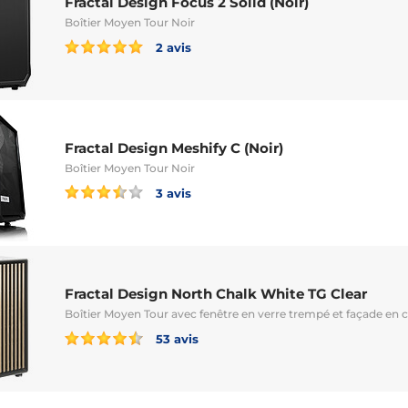
Fractal Design Focus 2 Solid (Noir)
Boîtier Moyen Tour Noir
2 avis
Fractal Design Meshify C (Noir)
Boîtier Moyen Tour Noir
3 avis
Fractal Design North Chalk White TG Clear
Boîtier Moyen Tour avec fenêtre en verre trempé et façade en 
53 avis