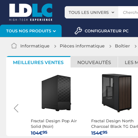
TOUS LES UNIVERS
CONFIGURATEUR PC
TOUS NOS PRODUITS
Informatique
Pièces informatique
Boîtier
MEILLEURES VENTES
NOUVEAUTÉS
LES 
 Focus 2
Fractal Design Pop Air
Fractal Design North
Solid (Noir)
Charcoal Black TG Dar
95
95
104€
154€