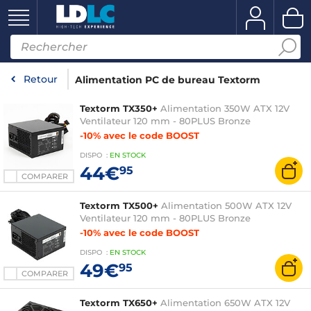
Retour
Alimentation PC de bureau Textorm
Textorm TX350+
Alimentation 350W ATX 12V
Ventilateur 120 mm - 80PLUS Bronze
-10% avec le code BOOST
DISPO
:
EN
STOCK
44€
95
COMPARER
Textorm TX500+
Alimentation 500W ATX 12V
Ventilateur 120 mm - 80PLUS Bronze
-10% avec le code BOOST
DISPO
:
EN
STOCK
49€
95
COMPARER
Textorm TX650+
Alimentation 650W ATX 12V