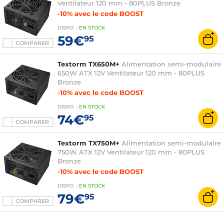
Ventilateur 120 mm - 80PLUS Bronze
-10% avec le code BOOST
DISPO
:
EN
STOCK
59€
95
COMPARER
Textorm TX650M+
Alimentation semi-modulaire
650W ATX 12V Ventilateur 120 mm - 80PLUS
Bronze
-10% avec le code BOOST
DISPO
:
EN
STOCK
74€
95
COMPARER
Textorm TX750M+
Alimentation semi-modulaire
750W ATX 12V Ventilateur 120 mm - 80PLUS
Bronze
-10% avec le code BOOST
DISPO
:
EN
STOCK
79€
95
COMPARER