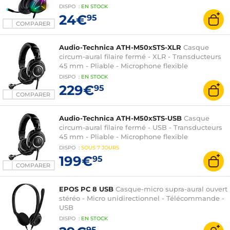
PC/PS4/PS5/Xbox One/Switch
DISPO
:
EN
STOCK
24€
95
COMPARER
Audio-Technica ATH-M50xSTS-XLR
Casque
circum-aural filaire fermé - XLR - Transducteurs
45 mm - Pliable - Microphone flexible
DISPO
:
EN
STOCK
229€
95
COMPARER
Audio-Technica ATH-M50xSTS-USB
Casque
circum-aural filaire fermé - USB - Transducteurs
45 mm - Pliable - Microphone flexible
DISPO
:
SOUS
7 JOURS
199€
95
COMPARER
EPOS PC 8 USB
Casque-micro supra-aural ouvert
stéréo - Micro unidirectionnel - Télécommande -
USB
DISPO
:
EN
STOCK
95