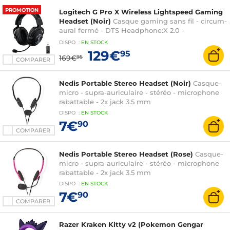
PROMOTION
Logitech G Pro X Wireless Lightspeed Gaming
Headset (Noir)
Casque gaming sans fil - circum-
aural fermé - DTS Headphone:X 2.0 -
microphone unidirectionnel à technologie Blue
DISPO
:
EN
STOCK
Vo!ce - mousse à mémoire de forme
129€
95
169€
95
COMPARER
Nedis Portable Stereo Headset (Noir)
Casque-
micro - supra-auriculaire - stéréo - microphone
rabattable - 2x jack 3.5 mm
DISPO
:
EN
STOCK
7€
90
COMPARER
Nedis Portable Stereo Headset (Rose)
Casque-
micro - supra-auriculaire - stéréo - microphone
rabattable - 2x jack 3.5 mm
DISPO
:
EN
STOCK
7€
90
COMPARER
Razer Kraken Kitty v2 (Pokemon Gengar