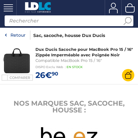
Retour
Sac, sacoche, housse Dux Ducis
Dux Ducis Sacoche pour MacBook Pro 15 / 16"
Zippée Imperméable avec Poignée Noir
Compatible MacBook Pro 15 / 16"
DISPO
Exclu Web
:
EN
STOCK
26€
90
COMPARER
NOS MARQUES SAC, SACOCHE,
HOUSSE :