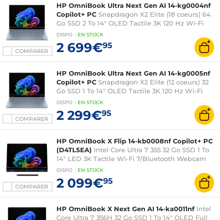
HP OmniBook Ultra Next Gen AI 14-kg0004nf
Copilot+ PC
Snapdragon X2 Elite (18 coeurs) 64
Go SSD 2 To 14" OLED Tactile 3K 120 Hz Wi-Fi
7/Bluetooth Webcam Windows 11 Famille
DISPO
:
EN
STOCK
2 699€
95
COMPARER
HP OmniBook Ultra Next Gen AI 14-kg0005nf
Copilot+ PC
Snapdragon X2 Elite (12 coeurs) 32
Go SSD 1 To 14" OLED Tactile 3K 120 Hz Wi-Fi
7/Bluetooth Webcam Windows 11 Famille
DISPO
:
EN
STOCK
2 299€
95
COMPARER
HP OmniBook X Flip 14-kb0008nf Copilot+ PC
(D4TL5EA)
Intel Core Ultra 7 355 32 Go SSD 1 To
14" LED 3K Tactile Wi-Fi 7/Bluetooth Webcam
Windows 11 Famille
DISPO
:
EN
STOCK
2 099€
95
COMPARER
HP OmniBook X Next Gen AI 14-ka0011nf
Intel
Core Ultra 7 356H 32 Go SSD 1 To 14" OLED Full