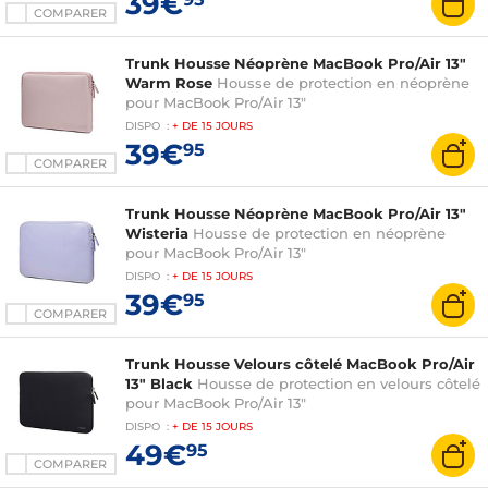
39€
COMPARER
Trunk Housse Néoprène MacBook Pro/Air 13"
Warm Rose
Housse de protection en néoprène
pour MacBook Pro/Air 13"
DISPO
:
+ DE
15 JOURS
39€
95
COMPARER
Trunk Housse Néoprène MacBook Pro/Air 13"
Wisteria
Housse de protection en néoprène
pour MacBook Pro/Air 13"
DISPO
:
+ DE
15 JOURS
39€
95
COMPARER
Trunk Housse Velours côtelé MacBook Pro/Air
13" Black
Housse de protection en velours côtelé
pour MacBook Pro/Air 13"
DISPO
:
+ DE
15 JOURS
49€
95
COMPARER