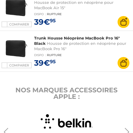
Housse de protection en néoprène pour
MacBook Air 15"
DISPO
:
RUPTURE
39€
95
COMPARER
Trunk Housse Néoprène MacBook Pro 16"
Black
Housse de protection en néoprène pour
MacBook Pro 16"
DISPO
:
RUPTURE
39€
95
COMPARER
NOS MARQUES ACCESSOIRES
APPLE :