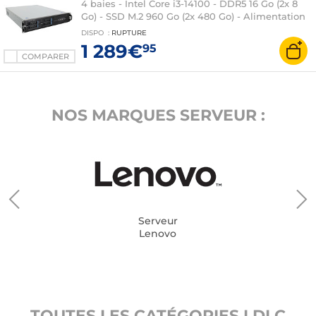
4 baies - Intel Core i3-14100 - DDR5 16 Go (2x 8
Go) - SSD M.2 960 Go (2x 480 Go) - Alimentation
600W 80PLUS Gold - rails de fixation
DISPO
:
RUPTURE
1 289€
95
COMPARER
NOS MARQUES SERVEUR :
Serveur
Lenovo
TOUTES LES CATÉGORIES LDLC