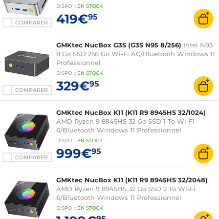
Professionnel
DISPO
:
EN
STOCK
419€
95
COMPARER
GMKtec NucBox G3S (G3S N95 8/256)
Intel N95
8 Go SSD 256 Go Wi-Fi AC/Bluetooth Windows 11
Professionnel
DISPO
:
EN
STOCK
329€
95
COMPARER
GMKtec NucBox K11 (K11 R9 8945HS 32/1024)
AMD Ryzen 9 8945HS 32 Go SSD 1 To Wi-Fi
6/Bluetooth Windows 11 Professionnel
DISPO
:
EN
STOCK
999€
95
COMPARER
GMKtec NucBox K11 (K11 R9 8945HS 32/2048)
AMD Ryzen 9 8945HS 32 Go SSD 2 To Wi-Fi
6/Bluetooth Windows 11 Professionnel
DISPO
:
EN
STOCK
95