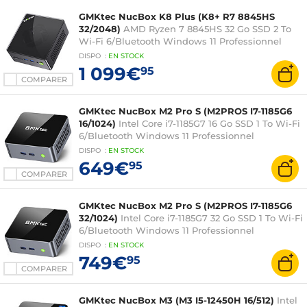
GMKtec NucBox K8 Plus (K8+ R7 8845HS
32/2048)
AMD Ryzen 7 8845HS 32 Go SSD 2 To
Wi-Fi 6/Bluetooth Windows 11 Professionnel
DISPO
:
EN
STOCK
1 099€
95
COMPARER
GMKtec NucBox M2 Pro S (M2PROS I7-1185G6
16/1024)
Intel Core i7-1185G7 16 Go SSD 1 To Wi-Fi
6/Bluetooth Windows 11 Professionnel
DISPO
:
EN
STOCK
649€
95
COMPARER
GMKtec NucBox M2 Pro S (M2PROS I7-1185G6
32/1024)
Intel Core i7-1185G7 32 Go SSD 1 To Wi-Fi
6/Bluetooth Windows 11 Professionnel
DISPO
:
EN
STOCK
749€
95
COMPARER
GMKtec NucBox M3 (M3 I5-12450H 16/512)
Intel