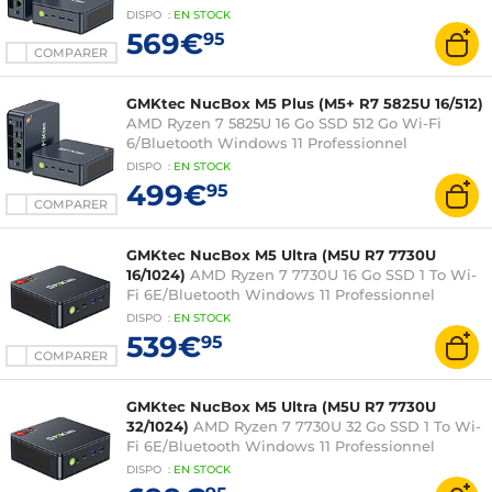
DISPO
:
EN
STOCK
569€
95
COMPARER
GMKtec NucBox M5 Plus (M5+ R7 5825U 16/512)
AMD Ryzen 7 5825U 16 Go SSD 512 Go Wi-Fi
6/Bluetooth Windows 11 Professionnel
DISPO
:
EN
STOCK
499€
95
COMPARER
GMKtec NucBox M5 Ultra (M5U R7 7730U
16/1024)
AMD Ryzen 7 7730U 16 Go SSD 1 To Wi-
Fi 6E/Bluetooth Windows 11 Professionnel
DISPO
:
EN
STOCK
539€
95
COMPARER
GMKtec NucBox M5 Ultra (M5U R7 7730U
32/1024)
AMD Ryzen 7 7730U 32 Go SSD 1 To Wi-
Fi 6E/Bluetooth Windows 11 Professionnel
DISPO
:
EN
STOCK