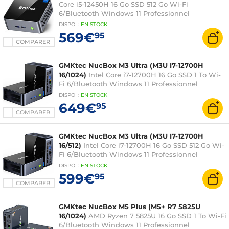
Core i5-12450H 16 Go SSD 512 Go Wi-Fi
6/Bluetooth Windows 11 Professionnel
DISPO
:
EN
STOCK
569€
95
COMPARER
GMKtec NucBox M3 Ultra (M3U I7-12700H
16/1024)
Intel Core i7-12700H 16 Go SSD 1 To Wi-
Fi 6/Bluetooth Windows 11 Professionnel
DISPO
:
EN
STOCK
649€
95
COMPARER
GMKtec NucBox M3 Ultra (M3U I7-12700H
16/512)
Intel Core i7-12700H 16 Go SSD 512 Go Wi-
Fi 6/Bluetooth Windows 11 Professionnel
DISPO
:
EN
STOCK
599€
95
COMPARER
GMKtec NucBox M5 Plus (M5+ R7 5825U
16/1024)
AMD Ryzen 7 5825U 16 Go SSD 1 To Wi-Fi
6/Bluetooth Windows 11 Professionnel