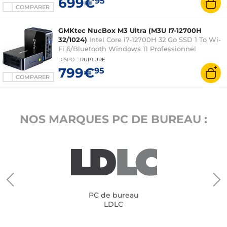
699€
95
COMPARER
GMKtec NucBox M3 Ultra (M3U I7-12700H
32/1024)
Intel Core i7-12700H 32 Go SSD 1 To Wi-
Fi 6/Bluetooth Windows 11 Professionnel
DISPO
:
RUPTURE
799€
95
COMPARER
NOS MARQUES PC DE BUREAU :
PC de bureau
LDLC