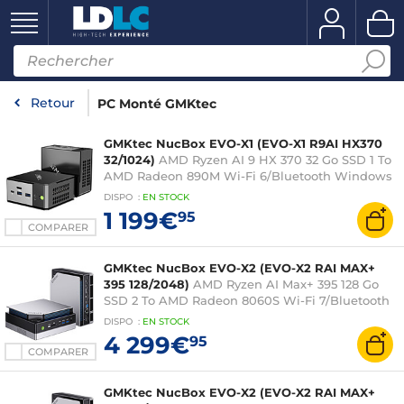
Retour
PC Monté GMKtec
GMKtec NucBox EVO-X1 (EVO-X1 R9AI HX370
32/1024)
AMD Ryzen AI 9 HX 370 32 Go SSD 1 To
AMD Radeon 890M Wi-Fi 6/Bluetooth Windows
11 Professionnel
DISPO
:
EN
STOCK
1 199€
95
COMPARER
GMKtec NucBox EVO-X2 (EVO-X2 RAI MAX+
395 128/2048)
AMD Ryzen AI Max+ 395 128 Go
SSD 2 To AMD Radeon 8060S Wi-Fi 7/Bluetooth
Windows 11 Professionnel
DISPO
:
EN
STOCK
4 299€
95
COMPARER
GMKtec NucBox EVO-X2 (EVO-X2 RAI MAX+