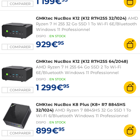
1 199€
COMPARER
GMKtec NucBox K12 (K12 R7H255 32/1024)
AMD
Ryzen 7 H 255 32 Go SSD 1 To Wi-Fi 6E/Bluetooth
Windows 11 Professionnel
DISPO
:
EN
STOCK
929€
95
COMPARER
GMKtec NucBox K12 (K12 R7H255 64/2048)
AMD Ryzen 7 H 255 64 Go SSD 2 To Wi-Fi
6E/Bluetooth Windows 11 Professionnel
DISPO
:
EN
STOCK
1 299€
95
COMPARER
GMKtec NucBox K8 Plus (K8+ R7 8845HS
32/1024)
AMD Ryzen 7 8845HS 32 Go SSD 1 To
Wi-Fi 6/Bluetooth Windows 11 Professionnel
DISPO
:
EN
STOCK
899€
95
COMPARER